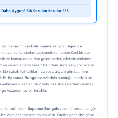
mi Daha Uygun? Sık Sorulan Sorular SSS
 tatil deneyimi için kritik öneme sahiptir.
Sapanca
e ile uyumlu konumları sayesinde tamamen özel bir alan
alık ve komşu odalardan gelen sesler, ailelerin dinlenme
niz ve verandanızda sessiz bir ortam sunarken, çocukların
zellikle sabah kahvaltılarında veya akşam gün batımını
ilir.
Sapanca Bungalov
evlerinin sunduğu sessizlik ve
yapabilmesini sağlar. Bu özellik özellikle şehirden kaçmak
çin vazgeçilmez bir tercihtir.
mas kurabilmektir.
Sapanca Bungalov
evleri, orman ve göl
içe vakit geçirmesine imkan verir. Oteller genellikle şehir