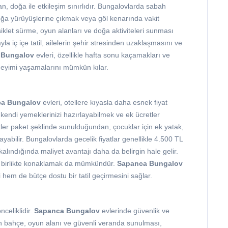
, doğa ile etkileşim sınırlıdır. Bungalovlarda sabah
oğa yürüyüşlerine çıkmak veya göl kenarında vakit
klet sürme, oyun alanları ve doğa aktiviteleri sunması
ğayla iç içe tatil, ailelerin şehir stresinden uzaklaşmasını ve
 Bungalov
evleri, özellikle hafta sonu kaçamakları ve
deneyimi yaşamalarını mümkün kılar.
a Bungalov
evleri, otellere kıyasla daha esnek fiyat
kendi yemeklerinizi hazırlayabilmek ve ek ücretler
ler paket şeklinde sunulduğundan, çocuklar için ek yatak,
ayabilir. Bungalovlarda gecelik fiyatlar genellikle 4.500 TL
kalındığında maliyet avantajı daha da belirgin hale gelir.
le birlikte konaklamak da mümkündür.
Sapanca Bungalov
i hem de bütçe dostu bir tatil geçirmesini sağlar.
nceliklidir.
Sapanca Bungalov
evlerinde güvenlik ve
in bahçe, oyun alanı ve güvenli veranda sunulması,