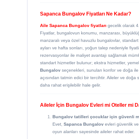
Sapanca Bungalov Fiyatları Ne Kadar?
Aile
Sapanca Bungalov fiyatları
gecelik olarak 4
Fiyatlar, bungalovun konumu, manzarası, büyüklüğü
manzaralı veya özel havuzlu bungalovlar, standart 
ayları ve hafta sonları, yoğun talep nedeniyle fiya
rezervasyonlar ile maliyet avantajı sağlamak mümkü
standart hizmetler bulunur; ekstra hizmetler, yemek 
Bungalov
seçenekleri, sunulan konfor ve doğa ile
açısından tatmin edici bir tercihtir. Aileler ve doğ
daha rahat erişilebilir hale gelir.
Aileler İçin Bungalov Evleri mi Oteller m
Bungalov tatilleri çocuklar için güvenli m
Evet,
Sapanca Bungalov
evleri güvenlik ve
oyun alanları sayesinde aileler rahat eder.