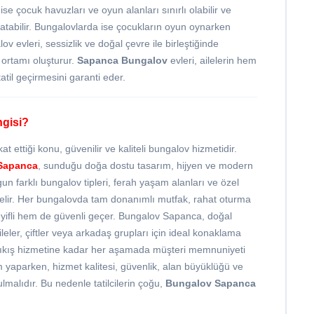
 ise çocuk havuzları ve oyun alanları sınırlı olabilir ve
atabilir. Bungalovlarda ise çocukların oyun oynarken
 evleri, sessizlik ve doğal çevre ile birleştiğinde
 ortamı oluşturur.
Sapanca Bungalov
evleri, ailelerin hem
atil geçirmesini garanti eder.
ngisi?
t ettiği konu, güvenilir ve kaliteli bungalov hizmetidir.
Sapanca
, sunduğu doğa dostu tasarım, hijyen ve modern
ygun farklı bungalov tipleri, ferah yaşam alanları ve özel
gelir. Her bungalovda tam donanımlı mutfak, rahat oturma
 keyifli hem de güvenli geçer. Bungalov Sapanca, doğal
leler, çiftler veya arkadaş grupları için ideal konaklama
çıkış hizmetine kadar her aşamada müşteri memnuniyeti
im yaparken, hizmet kalitesi, güvenlik, alan büyüklüğü ve
lmalıdır. Bu nedenle tatilcilerin çoğu,
Bungalov Sapanca