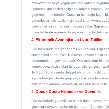
merkezlerine veya yoğun alanlara yakın olduğundan
uyanınca kuş sesleri eşliğinde kahvaltı yapmak, d
geçirmek mümkündür. Çocuklar için doğa keşfi, bisi
bungalovları aile tatilleri için ideal kılar. Ayrıca do
birlikte kaliteli zaman geçirmesini sağlar.
Sapanca
uzun tatillerde ailelerin doğayla uyumlu bir tatil 
4. Ekonomik Avantajlar ve Uzun Tatiller
Aile tatillerinde maliyet önemli bir konudur.
Sapanc
seçenekleri sunar. Özellikle uzun konaklamalarda, 
ödememek bütçeyi rahatlatır. Otellerde tüm hizmet
yemek veya ekstra alan ücretleri aile bütçesini zorl
ile 8.000 TL arasında değişirken, birden fazla gün 
Ayrıca bungalovlarda grup veya çok sayıda aile i
evlerinde ekonomik avantajlar, ailelerin hem kalitel
5. Çocuk Dostu Hizmetler ve Güvenlik
Aile tatillerinde güvenlik ve çocuk dostu hizmetler ö
çocuklara uygun alanlar ön plandadır. Çocuklar iç