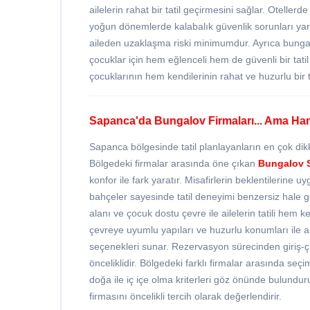
ailelerin rahat bir tatil geçirmesini sağlar. Otellerde
yoğun dönemlerde kalabalık güvenlik sorunları yar
aileden uzaklaşma riski minimumdur. Ayrıca bungalov
çocuklar için hem eğlenceli hem de güvenli bir tatil
çocuklarının hem kendilerinin rahat ve huzurlu bir t
Sapanca'da Bungalov Firmaları... Ama Ha
Sapanca bölgesinde tatil planlayanların en çok dikka
Bölgedeki firmalar arasında öne çıkan
Bungalov 
konfor ile fark yaratır. Misafirlerin beklentilerine u
bahçeler sayesinde tatil deneyimi benzersiz hale 
alanı ve çocuk dostu çevre ile ailelerin tatili hem
çevreye uyumlu yapıları ve huzurlu konumları ile ai
seçenekleri sunar. Rezervasyon sürecinden giriş-
önceliklidir. Bölgedeki farklı firmalar arasında seç
doğa ile iç içe olma kriterleri göz önünde bulunduru
firmasını öncelikli tercih olarak değerlendirir.