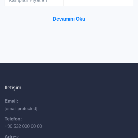
Kampları Fiyatları
Devamını Oku
İletişim
Email:
[email protected]
Telefon:
+90 532 000 00 00
Adres: