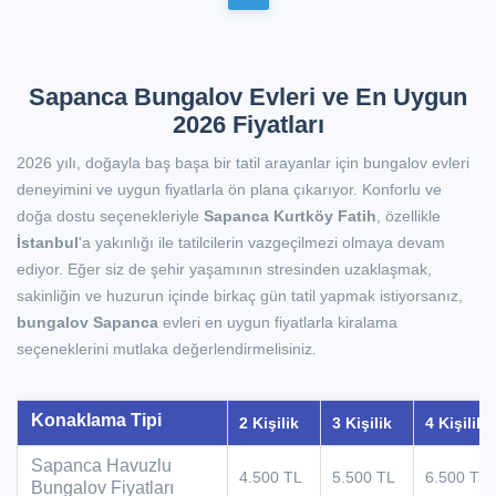
Sapanca Bungalov Evleri ve En Uygun
2026 Fiyatları
2026 yılı, doğayla baş başa bir tatil arayanlar için bungalov evleri
deneyimini ve uygun fiyatlarla ön plana çıkarıyor. Konforlu ve
doğa dostu seçenekleriyle
Sapanca Kurtköy Fatih
, özellikle
İstanbul
'a yakınlığı ile tatilcilerin vazgeçilmezi olmaya devam
ediyor. Eğer siz de şehir yaşamının stresinden uzaklaşmak,
sakinliğin ve huzurun içinde birkaç gün tatil yapmak istiyorsanız,
bungalov Sapanca
evleri en uygun fiyatlarla kiralama
seçeneklerini mutlaka değerlendirmelisiniz.
Konaklama Tipi
2 Kişilik
3 Kişilik
4 Kişilik
Sapanca Havuzlu
4.500 TL
5.500 TL
6.500 TL
Bungalov Fiyatları