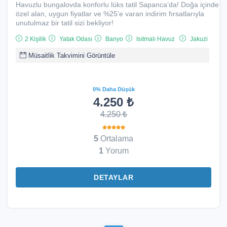
Havuzlu bungalovda konforlu lüks tatil Sapanca’da! Doğa içinde
özel alan, uygun fiyatlar ve %25’e varan indirim fırsatlarıyla
unutulmaz bir tatil sizi bekliyor!
2 Kişilik
Yatak Odası
Banyo
Isıtmalı Havuz
Jakuzi
Müsaitlik Takvimini Görüntüle
0% Daha Düşük
4.250 ₺
4.250 ₺
5
Ortalama
1
Yorum
DETAYLAR