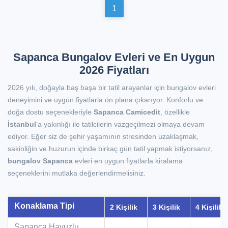
1
Sapanca Bungalov Evleri ve En Uygun
2026 Fiyatları
2026 yılı, doğayla baş başa bir tatil arayanlar için bungalov evleri
deneyimini ve uygun fiyatlarla ön plana çıkarıyor. Konforlu ve
doğa dostu seçenekleriyle
Sapanca Camicedit
, özellikle
İstanbul
'a yakınlığı ile tatilcilerin vazgeçilmezi olmaya devam
ediyor. Eğer siz de şehir yaşamının stresinden uzaklaşmak,
sakinliğin ve huzurun içinde birkaç gün tatil yapmak istiyorsanız,
bungalov Sapanca
evleri en uygun fiyatlarla kiralama
seçeneklerini mutlaka değerlendirmelisiniz.
Konaklama Tipi
2 Kişilik
3 Kişilik
4 Kişilik
Sapanca Havuzlu