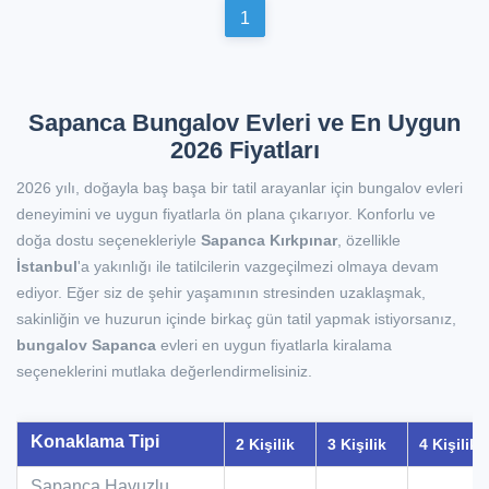
1
Sapanca Bungalov Evleri ve En Uygun
2026 Fiyatları
2026 yılı, doğayla baş başa bir tatil arayanlar için bungalov evleri
deneyimini ve uygun fiyatlarla ön plana çıkarıyor. Konforlu ve
doğa dostu seçenekleriyle
Sapanca Kırkpınar
, özellikle
İstanbul
'a yakınlığı ile tatilcilerin vazgeçilmezi olmaya devam
ediyor. Eğer siz de şehir yaşamının stresinden uzaklaşmak,
sakinliğin ve huzurun içinde birkaç gün tatil yapmak istiyorsanız,
bungalov Sapanca
evleri en uygun fiyatlarla kiralama
seçeneklerini mutlaka değerlendirmelisiniz.
Konaklama Tipi
2 Kişilik
3 Kişilik
4 Kişilik
Sapanca Havuzlu