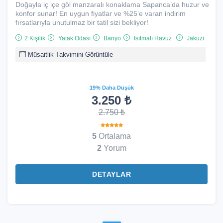
Doğayla iç içe göl manzaralı konaklama Sapanca’da huzur ve
konfor sunar! En uygun fiyatlar ve %25’e varan indirim
fırsatlarıyla unutulmaz bir tatil sizi bekliyor!
2 Kişilik
Yatak Odası
Banyo
Isıtmalı Havuz
Jakuzi
Müsaitlik Takvimini Görüntüle
19% Daha Düşük
3.250 ₺
2.750 ₺
5
Ortalama
2
Yorum
DETAYLAR