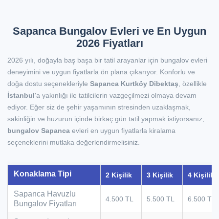
Sapanca Bungalov Evleri ve En Uygun
2026 Fiyatları
2026 yılı, doğayla baş başa bir tatil arayanlar için bungalov evleri
deneyimini ve uygun fiyatlarla ön plana çıkarıyor. Konforlu ve
doğa dostu seçenekleriyle
Sapanca Kurtköy Dibektaş
, özellikle
İstanbul
'a yakınlığı ile tatilcilerin vazgeçilmezi olmaya devam
ediyor. Eğer siz de şehir yaşamının stresinden uzaklaşmak,
sakinliğin ve huzurun içinde birkaç gün tatil yapmak istiyorsanız,
bungalov Sapanca
evleri en uygun fiyatlarla kiralama
seçeneklerini mutlaka değerlendirmelisiniz.
Konaklama Tipi
2 Kişilik
3 Kişilik
4 Kişilik
Sapanca Havuzlu
4.500 TL
5.500 TL
6.500 TL
Bungalov Fiyatları