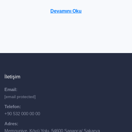
Devamını Oku
İletişim
Email:
[email protected]
Telefon:
+90 532 000 00 00
Adres:
Memnuniye, Köyü Yolu, 54600 Sapanca/ Sakarya