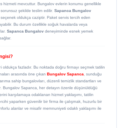
s hizmeti mevcuttur. Bungalov evlerin konumu genellikle
sorunsuz şekilde teslim edilir.
Sapanca Bungalov
bu seçenek oldukça caziptir. Paket servis tercih eden
ayabilir. Bu durum özellikle soğuk havalarda veya
lar.
Sapanca Bungalov
deneyiminde esnek yemek
sağlar.
ngisi?
oldukça fazladır. Bu noktada doğru firmayı seçmek tatilin
maları arasında öne çıkan
Bungalov Sapanca
, sunduğu
arıma sahip bungalovları, düzenli temizlik standartları ve
erir. Bungalov Sapanca, her detayın özenle düşünüldüğü
erini karşılamaya odaklanan hizmet yaklaşımı, tatilin
rcihi yaparken güvenilir bir firma ile çalışmak, huzurlu bir
forlu alanlar ve misafir memnuniyeti odaklı yaklaşımı ile