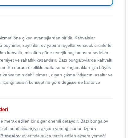
zmeti öne çıkan avantajlardan biridir. Kahvaltılar
 peynirler, zeytinler, ev yapımı reçeller ve sıcak ürünlerle
an kahvaltı, misafirin güne enerjik başlamasını hedefler.
remiyet ve rahatlık kazandırır. Bazı bungalovlarda kahvaltı
lanır. Bu durum özellikle hafta sonu kaçamakları için büyük
kahvaltının dahil olması, dışarı çıkma ihtiyacını azaltır ve
 içeriği tesisin konseptine göre değişse de kalite ve
leri
nde merak edilen bir diğer önemli detaydır. Bazı bungalov
 özel menü siparişiyle akşam yemeği sunar. Izgara
 Bungalov
evlerinde sıkça tercih edilen akşam yemeği