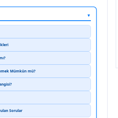
▼
kleri
mı?
ylemek Mümkün mü?
ngisi?
ulan Sorular