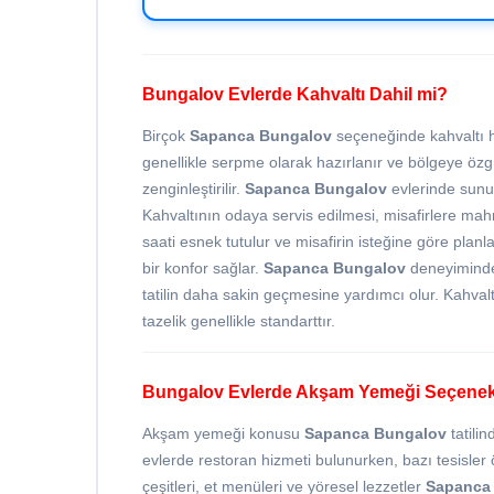
Bungalov Evlerde Kahvaltı Dahil mi?
Birçok
Sapanca Bungalov
seçeneğinde kahvaltı hi
genellikle serpme olarak hazırlanır ve bölgeye özgü
zenginleştirilir.
Sapanca Bungalov
evlerinde sunul
Kahvaltının odaya servis edilmesi, misafirlere mah
saati esnek tutulur ve misafirin isteğine göre plan
bir konfor sağlar.
Sapanca Bungalov
deneyiminde 
tatilin daha sakin geçmesine yardımcı olur. Kahvaltı
tazelik genellikle standarttır.
Bungalov Evlerde Akşam Yemeği Seçenek
Akşam yemeği konusu
Sapanca Bungalov
tatili
evlerde restoran hizmeti bulunurken, bazı tesisler
çeşitleri, et menüleri ve yöresel lezzetler
Sapanca