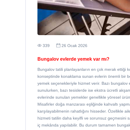
339
26 Ocak 2026
Bungalov evlerde yemek var mı?
Bungalov tatili planlayanların en çok merak ettiği 
konseptinde konaklama sunan evlerin önemli bir bö
yemek seçenekleriyle hizmet verir. Bazı bungalov 
sunulurken, bazı tesislerde ise ekstra ücretli akşa
evlerinde sunulan yemekler genellikle yöresel ürünl
Misafirler doğa manzarası eşliğinde kahvaltı yapm
karşılayabilmenin rahatlığını hisseder. Özellikle aile
hizmeti tatilin daha keyifli ve sorunsuz geçmesin
iç mekânda yapılabilir. Bu durum tamamen bungalo