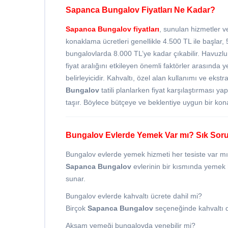
Sapanca Bungalov Fiyatları Ne Kadar?
Sapanca Bungalov fiyatları
, sunulan hizmetler ve
konaklama ücretleri genellikle 4.500 TL ile başlar
bungalovlarda 8.000 TL’ye kadar çıkabilir. Havuzlu,
fiyat aralığını etkileyen önemli faktörler arasında y
belirleyicidir. Kahvaltı, özel alan kullanımı ve ekstra
Bungalov
tatili planlarken fiyat karşılaştırması 
taşır. Böylece bütçeye ve beklentiye uygun bir kona
Bungalov Evlerde Yemek Var mı? Sık Soru
Bungalov evlerde yemek hizmeti her tesiste var m
Sapanca Bungalov
evlerinin bir kısmında yemek 
sunar.
Bungalov evlerde kahvaltı ücrete dahil mi?
Birçok
Sapanca Bungalov
seçeneğinde kahvaltı d
Akşam yemeği bungalovda yenebilir mi?