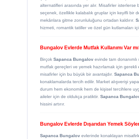
alternatifleri arasında yer alır. Misafirler isterl
seçenek, özellikle kalabalık gruplar için keyifli 
mekânlara gitme zorunluluğunu ortadan kaldırır.
S
hizmeti, romantik tatiller ve özel gün kutlamaları iç
Bungalov Evlerde Mutfak Kullanımı Var m
Birçok
Sapanca Bungalov
evinde tam donanımlı m
mutfak gereçleri ve yemek hazırlamak için gerekli 
misafirler için bu büyük bir avantajdır.
Sapanca B
konaklamalarda tercih edilir. Market alışverişi 
durum hem ekonomik hem de kişisel tercihlere uygun
aileler için de oldukça pratiktir.
Sapanca Bungalo
hissini artırır.
Bungalov Evlerde Dışarıdan Yemek Söy
Sapanca Bungalov
evlerinde konaklayan misafirl