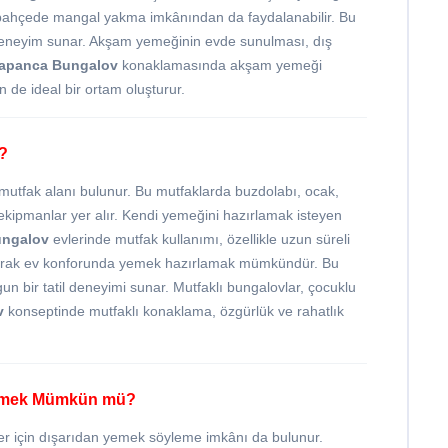
erse bahçede mangal yakma imkânından da faydalanabilir. Bu
bir deneyim sunar. Akşam yemeğinin evde sunulması, dış
apanca Bungalov
konaklamasında akşam yemeği
in de ideal bir ortam oluşturur.
ı?
utfak alanı bulunur. Bu mutfaklarda buzdolabı, ocak,
ekipmanlar yer alır. Kendi yemeğini hazırlamak isteyen
ungalov
evlerinde mutfak kullanımı, özellikle uzun süreli
yaparak ev konforunda yemek hazırlamak mümkündür. Bu
 bir tatil deneyimi sunar. Mutfaklı bungalovlar, çocuklu
v
konseptinde mutfaklı konaklama, özgürlük ve rahatlık
lemek Mümkün mü?
er için dışarıdan yemek söyleme imkânı da bulunur.