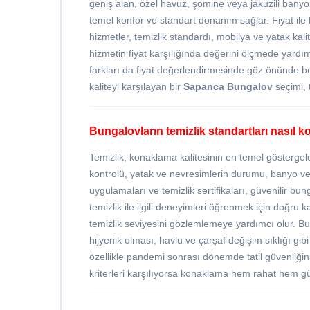
geniş alan, özel havuz, şömine veya jakuzili banyo 
temel konfor ve standart donanım sağlar. Fiyat ile
hizmetler, temizlik standardı, mobilya ve yatak kalit
hizmetin fiyat karşılığında değerini ölçmede yardı
farkları da fiyat değerlendirmesinde göz önünde bu
kaliteyi karşılayan bir
Sapanca Bungalov
seçimi, 
Bungalovların temizlik standartları nasıl ko
Temizlik, konaklama kalitesinin en temel göstergel
kontrolü, yatak ve nevresimlerin durumu, banyo ve 
uygulamaları ve temizlik sertifikaları, güvenilir bun
temizlik ile ilgili deneyimleri öğrenmek için doğru 
temizlik seviyesini gözlemlemeye yardımcı olur. Bu
hijyenik olması, havlu ve çarşaf değişim sıklığı gibi
özellikle pandemi sonrası dönemde tatil güvenliğini
kriterleri karşılıyorsa konaklama hem rahat hem gü