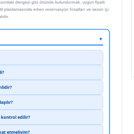
ite arasındaki dengeyi göz önünde bulundurmak, uygun fiyatlı
til planlamasında erken rezervasyon fırsatları ve sezon içi
ıdır.
▼
i?
lidir?
aşılır?
 kontrol edilir?
kat etmeliyim?