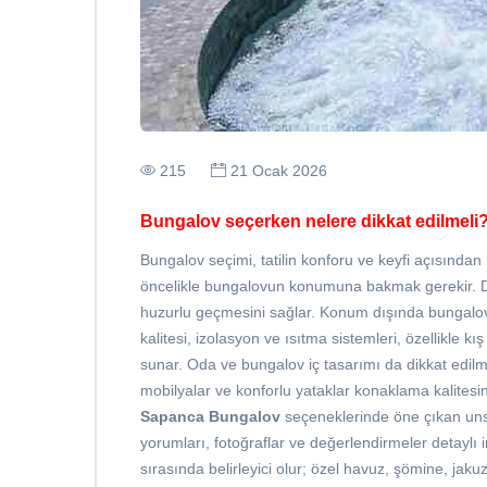
215
21 Ocak 2026
Bungalov seçerken nelere dikkat edilmeli
Bungalov seçimi, tatilin konforu ve keyfi açısında
öncelikle bungalovun konumuna bakmak gerekir. Doğ
huzurlu geçmesini sağlar. Konum dışında bungalovu
kalitesi, izolasyon ve ısıtma sistemleri, özellikle
sunar. Oda ve bungalov iç tasarımı da dikkat edil
mobilyalar ve konforlu yataklar konaklama kalitesini
Sapanca Bungalov
seçeneklerinde öne çıkan un
yorumları, fotoğraflar ve değerlendirmeler detayl
sırasında belirleyici olur; özel havuz, şömine, jak