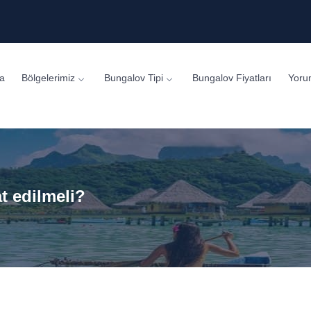
a
Bölgelerimiz
Bungalov Tipi
Bungalov Fiyatları
Yoru
t edilmeli?