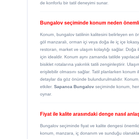
de konforlu bir tatil deneyimi sunar.
Bungalov seçiminde konum neden önemli
Konum, bungalov tatilinin kalitesini belirleyen en ö
göl manzaralı, orman içi veya doğa ile iç içe lokasy
restoran, market ve ulaşım kolaylığı sağlar. Doğa il
için idealdir. Konum aynı zamanda tatilde yapılacak 
bisiklet rotalarına yakınlık tatili zenginleştirir. Ul
erişilebilir olmasını sağlar. Tatil planlarken konu
detaylar da göz önünde bulundurulmalıdır. Konum, 
etkiler.
Sapanca Bungalov
seçiminde konum, hem m
oynar.
Fiyat ile kalite arasındaki denge nasıl anlaş
Bungalov seçiminde fiyat ve kalite dengesi önemlid
konum, manzara, iç donanım ve sunduğu olanaklarla