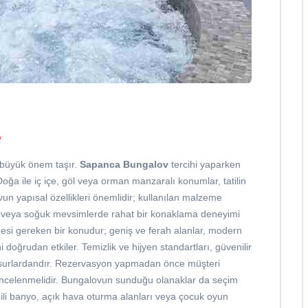
?
n büyük önem taşır.
Sapanca Bungalov
tercihi yaparken
a ile iç içe, göl veya orman manzaralı konumlar, tatilin
n yapısal özellikleri önemlidir; kullanılan malzeme
 kış veya soğuk mevsimlerde rahat bir konaklama deneyimi
mesi gereken bir konudur; geniş ve ferah alanlar, modern
 doğrudan etkiler. Temizlik ve hijyen standartları, güvenilir
surlardandır. Rezervasyon yapmadan önce müşteri
ı incelenmelidir. Bungalovun sunduğu olanaklar da seçim
uzili banyo, açık hava oturma alanları veya çocuk oyun