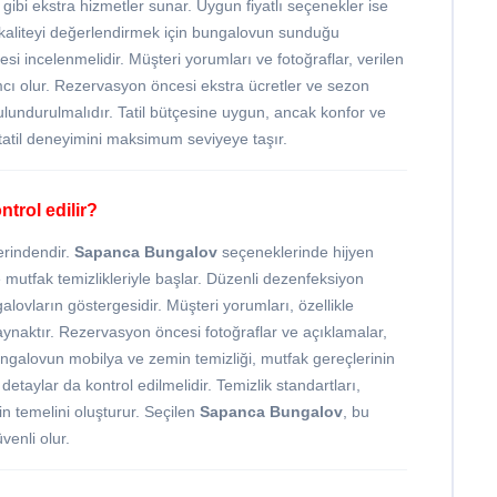
gibi ekstra hizmetler sunar. Uygun fiyatlı seçenekler ise
 kaliteyi değerlendirmek için bungalovun sunduğu
esi incelenmelidir. Müşteri yorumları ve fotoğraflar, verilen
mcı olur. Rezervasyon öncesi ekstra ücretler ve sezon
lundurulmalıdır. Tatil bütçesine uygun, ancak konfor ve
tatil deneyimini maksimum seviyeye taşır.
ntrol edilir?
erindendir.
Sapanca Bungalov
seçeneklerinde hijyen
mutfak temizlikleriyle başlar. Düzenli dezenfeksiyon
galovların göstergesidir. Müşteri yorumları, özellikle
kaynaktır. Rezervasyon öncesi fotoğraflar ve açıklamalar,
ngalovun mobilya ve zemin temizliği, mutfak gereçlerinin
 detaylar da kontrol edilmelidir. Temizlik standartları,
n temelini oluşturur. Seçilen
Sapanca Bungalov
, bu
venli olur.