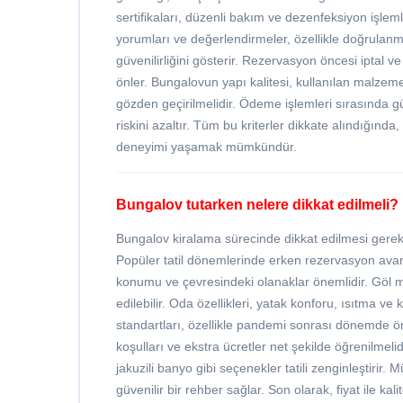
sertifikaları, düzenli bakım ve dezenfeksiyon işlemle
yorumları ve değerlendirmeler, özellikle doğrulanm
güvenilirliğini gösterir. Rezervasyon öncesi iptal ve
önler. Bungalovun yapı kalitesi, kullanılan malzem
gözden geçirilmelidir. Ödeme işlemleri sırasında g
riskini azaltır. Tüm bu kriterler dikkate alındığınd
deneyimi yaşamak mümkündür.
Bungalov tutarken nelere dikkat edilmeli?
Bungalov kiralama sürecinde dikkat edilmesi gereken
Popüler tatil dönemlerinde erken rezervasyon avan
konumu ve çevresindeki olanaklar önemlidir. Göl ma
edilebilir. Oda özellikleri, yatak konforu, ısıtma ve 
standartları, özellikle pandemi sonrası dönemde önce
koşulları ve ekstra ücretler net şekilde öğrenilme
jakuzili banyo gibi seçenekler tatili zenginleştirir
güvenilir bir rehber sağlar. Son olarak, fiyat ile 