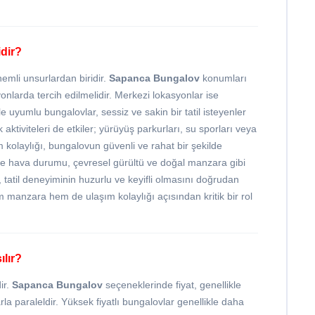
dir?
nemli unsurlardan biridir.
Sapanca Bungalov
konumları
onlarda tercih edilmelidir. Merkezi lokasyonlar ise
e uyumlu bungalovlar, sessiz ve sakin bir tatil isteyenler
aktiviteleri de etkiler; yürüyüş parkurları, su sporları veya
aşım kolaylığı, bungalovun güvenli ve rahat bir şekilde
m ile hava durumu, çevresel gürültü ve doğal manzara gibi
tatil deneyiminin huzurlu ve keyifli olmasını doğrudan
anzara hem de ulaşım kolaylığı açısından kritik bir rol
ılır?
ir.
Sapanca Bungalov
seçeneklerinde fiyat, genellikle
 paraleldir. Yüksek fiyatlı bungalovlar genellikle daha