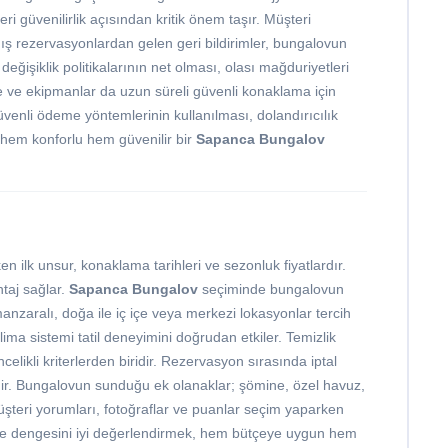
ri güvenilirlik açısından kritik önem taşır. Müşteri
ış rezervasyonlardan gelen geri bildirimler, bungalovun
 değişiklik politikalarının net olması, olası mağduriyetleri
e ve ekipmanlar da uzun süreli güvenli konaklama için
üvenli ödeme yöntemlerinin kullanılması, dolandırıcılık
a, hem konforlu hem güvenilir bir
Sapanca Bungalov
 ilk unsur, konaklama tarihleri ve sezonluk fiyatlardır.
taj sağlar.
Sapanca Bungalov
seçiminde bungalovun
nzaralı, doğa ile iç içe veya merkezi lokasyonlar tercih
klima sistemi tatil deneyimini doğrudan etkiler. Temizlik
likli kriterlerden biridir. Rezervasyon sırasında iptal
lidir. Bungalovun sunduğu ek olanaklar; şömine, özel havuz,
. Müşteri yorumları, fotoğraflar ve puanlar seçim yaparken
kalite dengesini iyi değerlendirmek, hem bütçeye uygun hem