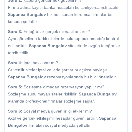
Soru 2:
Kapora göndermek güvenli mi?
Firma adına kayıtlı banka hesapları kullanılıyorsa risk azalır.
Sapanca Bungalov
hizmeti sunan kurumsal firmalar bu
konuda şeffaftır.
Soru 3:
Fotoğraflar gerçek mi nasıl anlarız?
Aynı görsellerin farklı sitelerde bulunup bulunmadığı kontrol
edilmelidir.
Sapanca Bungalov
sitelerinde özgün fotoğraflar
tercih edilir.
Soru 4:
İptal hakkı var mı?
Güvenilir siteler iptal ve iade şartlarını açıkça paylaşır.
Sapanca Bungalov
rezervasyonlarında bu bilgi önemlidir.
Soru 5:
Sözleşme olmadan rezervasyon yapılır mı?
Sözleşme sunulmayan siteler risklidir.
Sapanca Bungalov
alanında profesyonel firmalar sözleşme sağlar.
Soru 6:
Sosyal medya güvenilirliği etkiler mi?
Aktif ve gerçek etkileşimli hesaplar güveni artırır.
Sapanca
Bungalov
firmaları sosyal medyada şeffaftır.