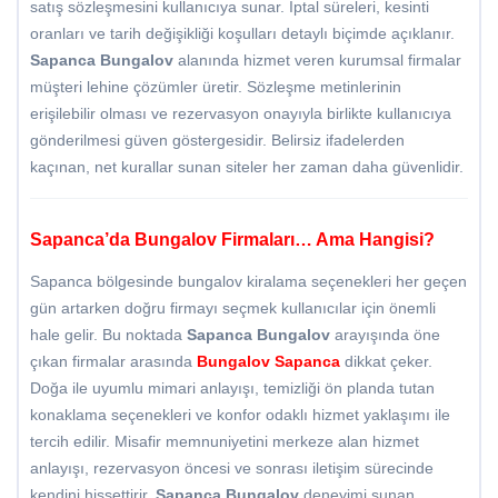
satış sözleşmesini kullanıcıya sunar. İptal süreleri, kesinti
oranları ve tarih değişikliği koşulları detaylı biçimde açıklanır.
Sapanca Bungalov
alanında hizmet veren kurumsal firmalar
müşteri lehine çözümler üretir. Sözleşme metinlerinin
erişilebilir olması ve rezervasyon onayıyla birlikte kullanıcıya
gönderilmesi güven göstergesidir. Belirsiz ifadelerden
kaçınan, net kurallar sunan siteler her zaman daha güvenlidir.
Sapanca’da Bungalov Firmaları… Ama Hangisi?
Sapanca bölgesinde bungalov kiralama seçenekleri her geçen
gün artarken doğru firmayı seçmek kullanıcılar için önemli
hale gelir. Bu noktada
Sapanca Bungalov
arayışında öne
çıkan firmalar arasında
Bungalov Sapanca
dikkat çeker.
Doğa ile uyumlu mimari anlayışı, temizliği ön planda tutan
konaklama seçenekleri ve konfor odaklı hizmet yaklaşımı ile
tercih edilir. Misafir memnuniyetini merkeze alan hizmet
anlayışı, rezervasyon öncesi ve sonrası iletişim sürecinde
kendini hissettirir.
Sapanca Bungalov
deneyimi sunan