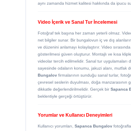
aynı zamanda hizmet kalitesi hakkında da ipucu s
Video İçerik ve Sanal Tur İncelemesi
Fotoğraf tek başına her zaman yeterli olmaz. Video
net bilgiler sunar. Bir bungalovun iç ve dış alanlar
ve düzenini anlamayı kolaylaştırır. Video sırasında
gösterilmesi güven oluşturur. Montajlı ve kısa klip
videolar tercih edilmelidir. Sanal tur uygulamaları
sayesinde odaların konumu, jakuzi alanı, mutfak d
Bungalov
firmalarının sunduğu sanal turlar, fotoğr
çevresel seslerin duyulması, doğa manzarasının gerçe
dikkatle değerlendirilmelidir. Gerçek bir
Sapanca 
beklentiyle gerçeği örtüştürür.
Yorumlar ve Kullanıcı Deneyimleri
Kullanıcı yorumları,
Sapanca Bungalov
fotoğrafl