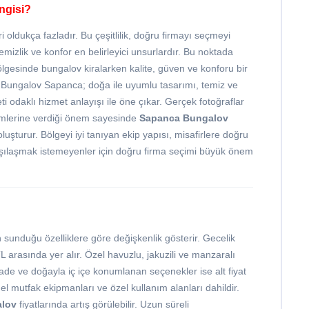
ngisi?
ldukça fazladır. Bu çeşitlilik, doğru firmayı seçmeyi
mizlik ve konfor en belirleyici unsurlardır. Bu noktada
lgesinde bungalov kiralarken kalite, güven ve konforu bir
Bungalov Sapanca; doğa ile uyumlu tasarımı, temiz ve
 odaklı hizmet anlayışı ile öne çıkar. Gerçek fotoğraflar
dirimlerine verdiği önem sayesinde
Sapanca Bungalov
 oluşturur. Bölgeyi iyi tanıyan ekip yapısı, misafirlere doğru
arşılaşmak istemeyenler için doğru firma seçimi büyük önem
 sunduğu özelliklere göre değişkenlik gösterir. Gecelik
L arasında yer alır. Özel havuzlu, jakuzili ve manzaralı
de ve doğayla iç içe konumlanan seçenekler ise alt fiyat
emel mutfak ekipmanları ve özel kullanım alanları dahildir.
lov
fiyatlarında artış görülebilir. Uzun süreli