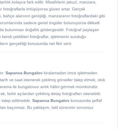
arlılık kolayca fark edilir. Misafirlerin jakuzi, manzara,
r fotoğraflarla örtüşüyorsa güven artar. Gerçek
ğı, bahçe alanının genişliği, manzaranın fotoğraflardaki gibi
orumlarında sadece genel övgüler bulunuyorsa dikkatli
da bulunması doğallık göstergesidir. Fotoğraf paylaşan
ın kendi çektikleri fotoğraflar, işletmenin sunduğu
ların gerçekliği konusunda net fikir verir.
ır.
Sapanca Bungalov
kiralamadan önce işletmeden
ir tarih ve saat istenerek çekilmiş görseller talep etmek, stok
lü arama ile bungalovun anlık hâlini görmek mümkündür.
k, farklı açılardan çekilmiş detay fotoğrafları istenebilir.
 talep edilmelidir.
Sapanca Bungalov
konusunda şeffaf
tan kaçınmaz. Bu yaklaşım, tatil sürecinin sorunsuz