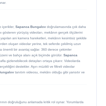
unar.
 içerikler,
Sapanca Bungalov
doğrulamasında çok daha
ını gösteren yürüyüş videoları, mekânın gerçek ölçülerini
 yapılan ani kamera hareketleri, mekânın kesintisiz şekilde
lerden oluşan videolar yerine, tek seferde çekilmiş uzun
 da önemli bir avantaj sağlar. 360 derece çekimler
üzeni ve bahçe alanı açık biçimde görülür.
Sapanca
afla gizlenebilecek detayları ortaya çıkarır. Videolarda
kliğini destekler. Aşırı müzikli ve filtreli videolar
Bungalov
tanıtım videosu, mekânı olduğu gibi yansıtır ve
arının doğruluğunu anlamada kritik rol oynar. Yorumlarda