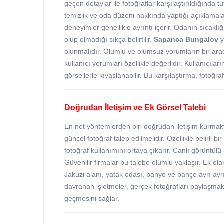
geçen detaylar ile fotoğraflar karşılaştırıldığında tut
temizlik ve oda düzeni hakkında yaptığı açıklamala
deneyimler genellikle ayrıntı içerir. Odanın sıcaklı
olup olmadığı sıkça belirtilir.
Sapanca Bungalov
y
olunmalıdır. Olumlu ve olumsuz yorumların bir ara
kullanıcı yorumları özellikle değerlidir. Kullanıcılar
görsellerle kıyaslanabilir. Bu karşılaştırma, fotoğraf
Doğrudan İletişim ve Ek Görsel Talebi
En net yöntemlerden biri doğrudan iletişim kurmakt
güncel fotoğraf talep edilmelidir. Özellikle belirli b
fotoğraf kullanımını ortaya çıkarır. Canlı görüntü
Güvenilir firmalar bu talebe olumlu yaklaşır. Ek olara
Jakuzi alanı, yatak odası, banyo ve bahçe ayrı ayrı
davranan işletmeler, gerçek fotoğrafları paylaşmak
geçmesini sağlar.