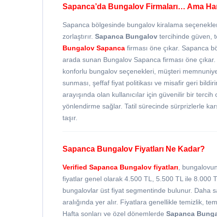
Sapanca’da Bungalov Firmaları… Ama Ha
Sapanca bölgesinde bungalov kiralama seçenekleri o
zorlaştırır.
Sapanca Bungalov
tercihinde güven, te
Bungalov Sapanca
firması öne çıkar. Sapanca bö
arada sunan Bungalov Sapanca firması öne çıkar. 
konforlu bungalov seçenekleri, müşteri memnuniyeti
sunması, şeffaf fiyat politikası ve misafir geri bil
arayışında olan kullanıcılar için güvenilir bir tercih
yönlendirme sağlar. Tatil sürecinde sürprizlerle k
taşır.
Sapanca Bungalov Fiyatları Ne Kadar?
Verified
Sapanca Bungalov fiyatları
, bungalovun
fiyatlar genel olarak 4.500 TL, 5.500 TL ile 8.000 T
bungalovlar üst fiyat segmentinde bulunur. Daha sa
aralığında yer alır. Fiyatlara genellikle temizlik, t
Hafta sonları ve özel dönemlerde
Sapanca Bunga