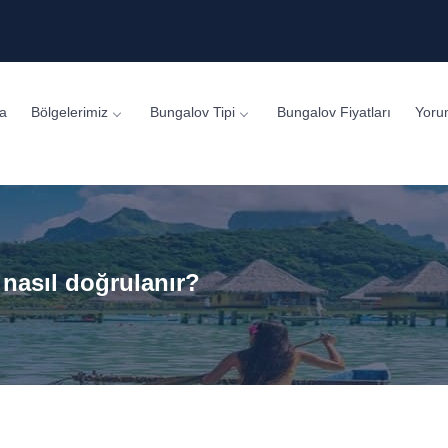
a
Bölgelerimiz
Bungalov Tipi
Bungalov Fiyatları
Yoru
 nasıl doğrulanır?