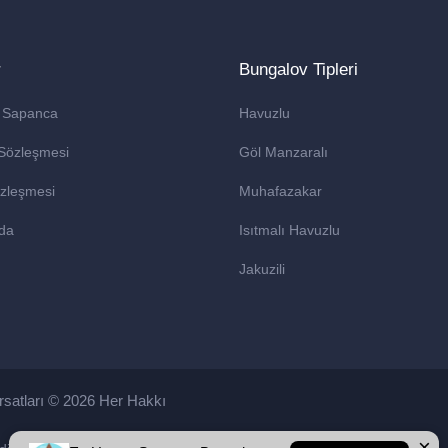
r
Bungalov Tipleri
 Sapanca
Havuzlu
 Sözleşmesi
Göl Manzaralı
Sözleşmesi
Muhafazakar
da
Isıtmalı Havuzlu
Jakuzili
satları © 2026 Her Hakkı
×