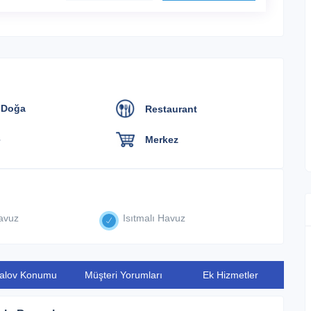
 Doğa
Restaurant
Merkez
avuz
Isıtmalı Havuz
alov Konumu
Müşteri Yorumları
Ek Hizmetler