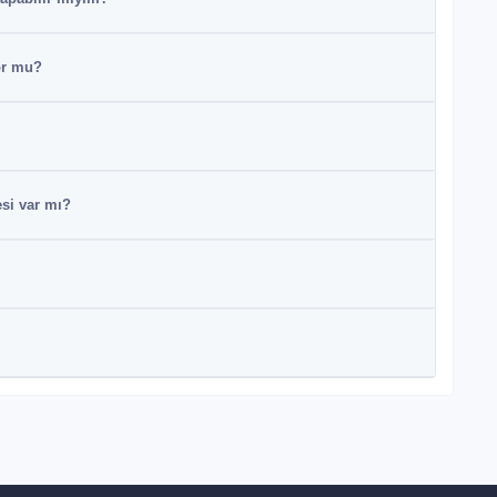
or mu?
si var mı?