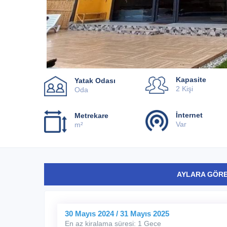
Kapasite
Yatak Odası
2 Kişi
Oda
İnternet
Metrekare
Var
m²
AYLARA GÖRE
30 Mayıs 2024 / 31 Mayıs 2025
En az kiralama süresi: 1 Gece