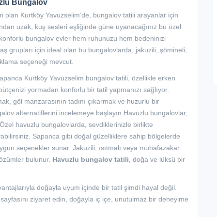
uzlu Bungalov
i olan Kurtköy Yavuzselim’de, bungalov tatili arayanlar için
sından uzak, kuş sesleri eşliğinde güne uyanacağınız bu özel
 konforlu bungalov evler hem ruhunuzu hem bedeninizi
daş grupları için ideal olan bu bungalovlarda, jakuzili, şömineli,
aklama seçeneği mevcut.
apanca Kurtköy Yavuzselim bungalov tatili, özellikle erken
bütçenizi yormadan konforlu bir tatil yapmanızı sağlıyor.
ak, göl manzarasının tadını çıkarmak ve huzurlu bir
lov alternatiflerini incelemeye başlayın.Havuzlu bungalovlar,
 Özel havuzlu bungalovlarda, sevdiklerinizle birlikte
abilirsiniz. Sapanca gibi doğal güzelliklere sahip bölgelerde
uygun seçenekler sunar. Jakuzili, ısıtmalı veya muhafazakar
 çözümler bulunur.
Havuzlu bungalov tatili
, doğa ve lüksü bir
antajlarıyla doğayla uyum içinde bir tatil şimdi hayal değil.
sayfasını ziyaret edin, doğayla iç içe, unutulmaz bir deneyime