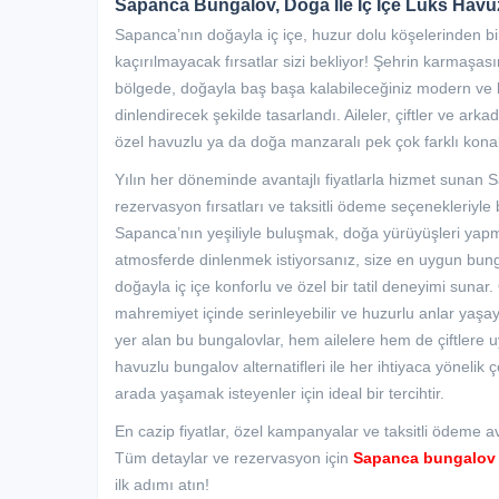
Sapanca Bungalov, Doğa İle İç İçe Lüks Hav
Sapanca’nın doğayla iç içe, huzur dolu köşelerinden bir
kaçırılmayacak fırsatlar sizi bekliyor! Şehrin karmaşa
bölgede, doğayla baş başa kalabileceğiniz modern ve
dinlendirecek şekilde tasarlandı. Aileler, çiftler ve arka
özel havuzlu ya da doğa manzaralı pek çok farklı kon
Yılın her döneminde avantajlı fiyatlarla hizmet sunan S
rezervasyon fırsatları ve taksitli ödeme seçenekleriyle 
Sapanca’nın yeşiliyle buluşmak, doğa yürüyüşleri yapm
atmosferde dinlenmek istiyorsanız, size en uygun bunga
doğayla iç içe konforlu ve özel bir tatil deneyimi sunar.
mahremiyet içinde serinleyebilir ve huzurlu anlar yaşay
yer alan bu bungalovlar, hem ailelere hem de çiftlere 
havuzlu bungalov alternatifleri ile her ihtiyaca yönelik
arada yaşamak isteyenler için ideal bir tercihtir.
En cazip fiyatlar, özel kampanyalar ve taksitli ödeme av
Tüm detaylar ve rezervasyon için
Sapanca bungalov
ilk adımı atın!