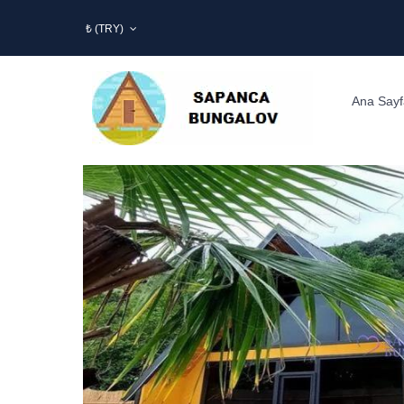
₺ (TRY)
Ana Sayf