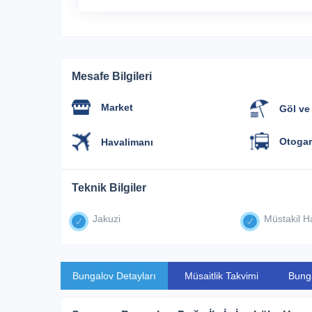
Mesafe Bilgileri
Market
Göl ve
Otogar
Havalimanı
Teknik Bilgiler
Jakuzi
Müstakil H
Bungalov Detayları
Müsaitlik Takvimi
Bung