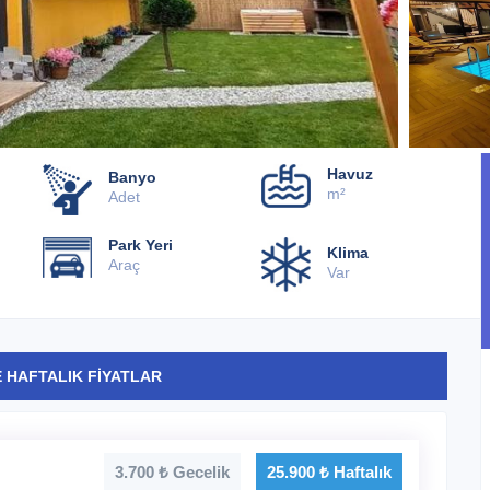
Havuz
Banyo
m²
Adet
Park Yeri
Klima
Araç
Var
 HAFTALIK FİYATLAR
3.700 ₺ Gecelik
25.900 ₺ Haftalık