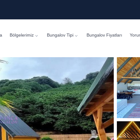
a
Bölgelerimiz
Bungalov Tipi
Bungalov Fiyatları
Yoru