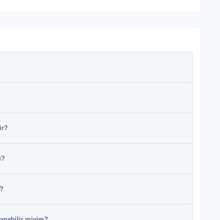
ir?
u?
r?
yapabilir miyim?