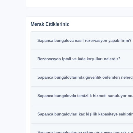
Merak Ettikleriniz
Sapanca bungalova nasıl rezervasyon yapabilirim?
Rezervasyon iptali ve iade koşulları nelerdir?
Sapanca bungalovlarında güvenlik önlemleri nelerd
Sapanca bungalovda temizlik hizmeti sunuluyor m
Sapanca bungalovları kaç kişilik kapasiteye sahipti
Sapanca bungalovlarına erken giriş veya geç çıkış 