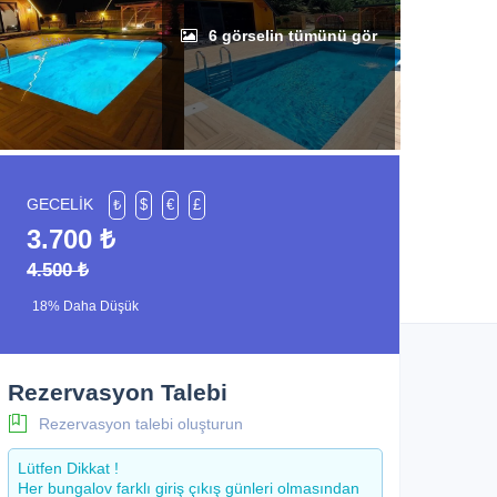
6 görselin tümünü gör
GECELİK
₺
$
€
£
3.700 ₺
4.500 ₺
18% Daha Düşük
Rezervasyon Talebi
Rezervasyon talebi oluşturun
Lütfen Dikkat !
Her bungalov farklı giriş çıkış günleri olmasından