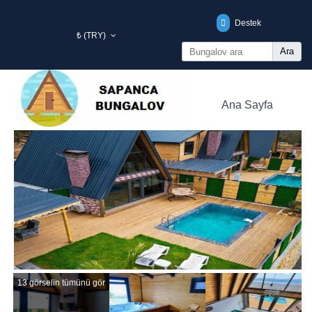
Destek
₺ (TRY)
Ara
Ana Sayfa
Bölgelerimiz
Bungalov Tipi
Bungalov Fiyatları
Yorumlar
İletişim
13 görselin tümünü gör