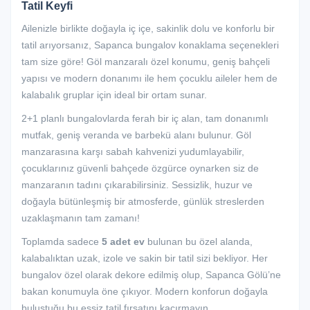
Tatil Keyfi
Ailenizle birlikte doğayla iç içe, sakinlik dolu ve konforlu bir
tatil arıyorsanız, Sapanca bungalov konaklama seçenekleri
tam size göre! Göl manzaralı özel konumu, geniş bahçeli
yapısı ve modern donanımı ile hem çocuklu aileler hem de
kalabalık gruplar için ideal bir ortam sunar.
2+1 planlı bungalovlarda ferah bir iç alan, tam donanımlı
mutfak, geniş veranda ve barbekü alanı bulunur. Göl
manzarasına karşı sabah kahvenizi yudumlayabilir,
çocuklarınız güvenli bahçede özgürce oynarken siz de
manzaranın tadını çıkarabilirsiniz. Sessizlik, huzur ve
doğayla bütünleşmiş bir atmosferde, günlük streslerden
uzaklaşmanın tam zamanı!
Toplamda sadece
5 adet ev
bulunan bu özel alanda,
kalabalıktan uzak, izole ve sakin bir tatil sizi bekliyor. Her
bungalov özel olarak dekore edilmiş olup, Sapanca Gölü’ne
bakan konumuyla öne çıkıyor. Modern konforun doğayla
buluştuğu bu eşsiz tatil fırsatını kaçırmayın.