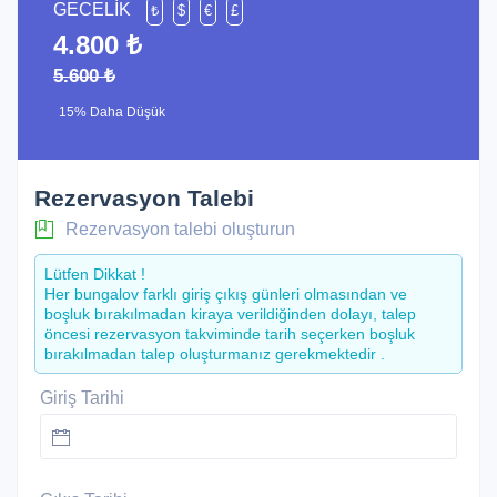
GECELİK
₺
$
€
£
4.800 ₺
5.600 ₺
15% Daha Düşük
Rezervasyon Talebi
Rezervasyon talebi oluşturun
Lütfen Dikkat !
Her bungalov farklı giriş çıkış günleri olmasından ve
boşluk bırakılmadan kiraya verildiğinden dolayı, talep
öncesi rezervasyon takviminde tarih seçerken boşluk
bırakılmadan talep oluşturmanız gerekmektedir .
Giriş Tarihi