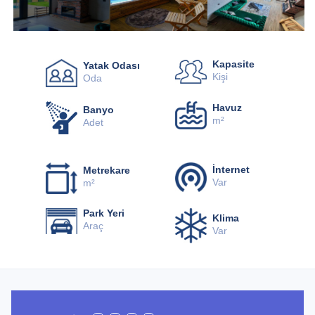
Facebook
Twitter
Instagram
YouTube
Kapasite
Yatak Odası
Kişi
Oda
Havuz
Banyo
m²
Adet
İnternet
Metrekare
Var
m²
Park Yeri
Klima
Araç
Var