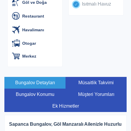
Göl ve Doğa
Isıtmalı Havuz
Restaurant
Havalimanı
Otogar
Merkez
Bungalov Detayları
Müsaitlik Takvimi
Bungalov Konumu
Müşteri Yorumları
Ek Hizmetler
Sapanca Bungalov, Göl Manzaralı Ailenizle Huzurlu