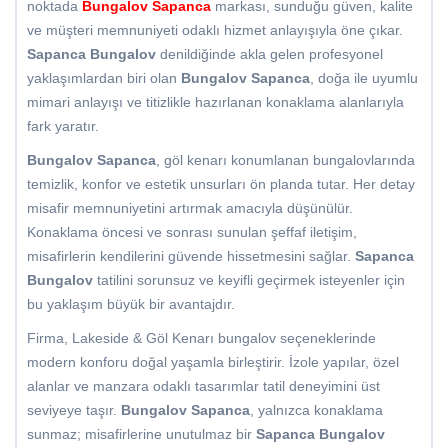
noktada
Bungalov Sapanca
markası, sunduğu güven, kalite
ve müşteri memnuniyeti odaklı hizmet anlayışıyla öne çıkar.
Sapanca Bungalov
denildiğinde akla gelen profesyonel
yaklaşımlardan biri olan
Bungalov Sapanca
, doğa ile uyumlu
mimari anlayışı ve titizlikle hazırlanan konaklama alanlarıyla
fark yaratır.
Bungalov Sapanca
, göl kenarı konumlanan bungalovlarında
temizlik, konfor ve estetik unsurları ön planda tutar. Her detay
misafir memnuniyetini artırmak amacıyla düşünülür.
Konaklama öncesi ve sonrası sunulan şeffaf iletişim,
misafirlerin kendilerini güvende hissetmesini sağlar.
Sapanca
Bungalov
tatilini sorunsuz ve keyifli geçirmek isteyenler için
bu yaklaşım büyük bir avantajdır.
Firma, Lakeside & Göl Kenarı bungalov seçeneklerinde
modern konforu doğal yaşamla birleştirir. İzole yapılar, özel
alanlar ve manzara odaklı tasarımlar tatil deneyimini üst
seviyeye taşır.
Bungalov Sapanca
, yalnızca konaklama
sunmaz; misafirlerine unutulmaz bir
Sapanca Bungalov