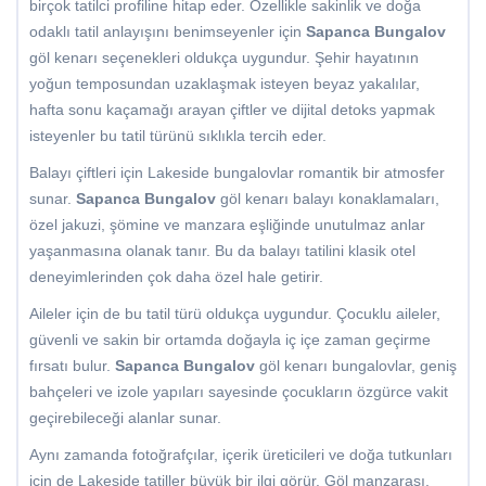
birçok tatilci profiline hitap eder. Özellikle sakinlik ve doğa
odaklı tatil anlayışını benimseyenler için
Sapanca Bungalov
göl kenarı seçenekleri oldukça uygundur. Şehir hayatının
yoğun temposundan uzaklaşmak isteyen beyaz yakalılar,
hafta sonu kaçamağı arayan çiftler ve dijital detoks yapmak
isteyenler bu tatil türünü sıklıkla tercih eder.
Balayı çiftleri için Lakeside bungalovlar romantik bir atmosfer
sunar.
Sapanca Bungalov
göl kenarı balayı konaklamaları,
özel jakuzi, şömine ve manzara eşliğinde unutulmaz anlar
yaşanmasına olanak tanır. Bu da balayı tatilini klasik otel
deneyimlerinden çok daha özel hale getirir.
Aileler için de bu tatil türü oldukça uygundur. Çocuklu aileler,
güvenli ve sakin bir ortamda doğayla iç içe zaman geçirme
fırsatı bulur.
Sapanca Bungalov
göl kenarı bungalovlar, geniş
bahçeleri ve izole yapıları sayesinde çocukların özgürce vakit
geçirebileceği alanlar sunar.
Aynı zamanda fotoğrafçılar, içerik üreticileri ve doğa tutkunları
için de Lakeside tatiller büyük bir ilgi görür. Göl manzarası,