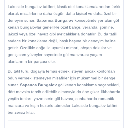
Lakeside bungalov tatilleri, klasik otel konaklamalarından farklı
olarak misafirlerine daha özgür, daha kişisel ve daha özel bir
deneyim sunar.
Sapanca Bungalov
konseptinde yer alan göl
kenarı bungalovlar genellikle özel bahçe, veranda, şömine,
jakuzi veya özel havuz gibi ayrıcalıklarla donatılır. Bu da tatili
sadece bir konaklama değil, başlı başına bir deneyim haline
getirir. Özellikle doğa ile uyumlu mimari, ahşap dokular ve
geniş cam yüzeyler sayesinde göl manzarası yaşam
alanlarının bir parçası olur.
Bu tatil türü, doğayla temas etmek isteyen ancak konfordan
ödün vermek istemeyen misafirler için mükemmel bir denge
sunar.
Sapanca Bungalov
göl kenarı konaklama seçenekleri,
dört mevsim tercih edilebilir olmasıyla da öne çıkar. İlkbaharda
yeşilin tonları, yazın serin göl havası, sonbaharda romantik
manzara ve kışın huzurlu atmosfer Lakeside bungalov tatilini
benzersiz kılar.