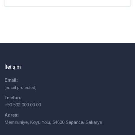
İletişim
Email:
[email protected]
Telefon:
+90 532 000 00 00
Adres:
Memnuniye, Köyü Yolu, 54600 Sapanca/ Sakarya