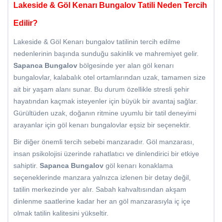
Lakeside & Göl Kenarı Bungalov Tatili Neden Tercih
Edilir?
Lakeside & Göl Kenarı bungalov tatilinin tercih edilme
nedenlerinin başında sunduğu sakinlik ve mahremiyet gelir.
Sapanca Bungalov
bölgesinde yer alan göl kenarı
bungalovlar, kalabalık otel ortamlarından uzak, tamamen size
ait bir yaşam alanı sunar. Bu durum özellikle stresli şehir
hayatından kaçmak isteyenler için büyük bir avantaj sağlar.
Gürültüden uzak, doğanın ritmine uyumlu bir tatil deneyimi
arayanlar için göl kenarı bungalovlar eşsiz bir seçenektir.
Bir diğer önemli tercih sebebi manzaradır. Göl manzarası,
insan psikolojisi üzerinde rahatlatıcı ve dinlendirici bir etkiye
sahiptir.
Sapanca Bungalov
göl kenarı konaklama
seçeneklerinde manzara yalnızca izlenen bir detay değil,
tatilin merkezinde yer alır. Sabah kahvaltısından akşam
dinlenme saatlerine kadar her an göl manzarasıyla iç içe
olmak tatilin kalitesini yükseltir.