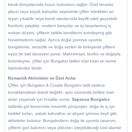
kendi dünyalarında huzur bulmasını sağlar. Özel teraslar,
jakuzi veya küçük bahçeler sayesinde çiftler istedikleri an
dışarı çıkabilir veya kendi alanlarında keyifli vakit geçirebilir.
Konforlu yataklar, modern banyolar ve iyi tasarlanmış iç
mekan düzeni, çiftlerin tatilde kendilerini evindeymiş gibi
hissetmelerini sağlar. Ayrıca doğal çevreye uyumlu
bungalovlar, sessizlik ve doğa sesleri ile birleşerek çiftlere
eşsiz bir tatil deneyimi sunar. Mahremiyet, konfor ve doğayla
bütünleşme, çiftler için Bungalov tatilini özel kılan en temel
faktörlerden biridir.
Romantik Aktiviteler ve Özel Anlar
Çiftler için Bungalov & Couple Bungalov tatili sadece
konaklamaktan ibaret değildir; aynı zamanda birlikte özel
anlar yaşamak için fırsatlar sunar.
Sapanca Bungalov
tatilinde göl kenarında romantik yürüyüşler, doğa ile iç içe
bisiklet turları, sabah kahvaltısı ve akşam şömine keyfi gibi
aktiviteler bulunur. Bungalovların doğa ile uyumlu tasarımı,
çiftlerin gün batımını veya yıldızları izleyebileceği özel alanlar