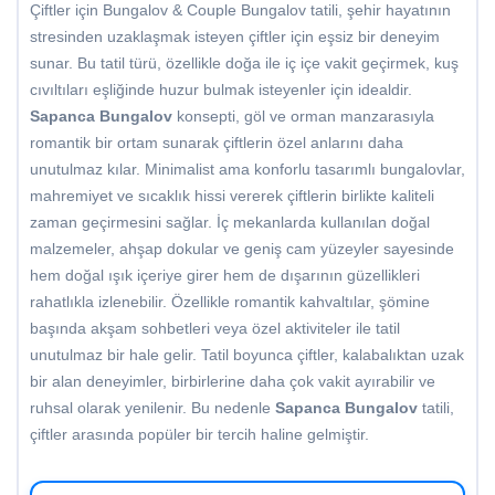
Çiftler için Bungalov & Couple Bungalov tatili, şehir hayatının
stresinden uzaklaşmak isteyen çiftler için eşsiz bir deneyim
sunar. Bu tatil türü, özellikle doğa ile iç içe vakit geçirmek, kuş
cıvıltıları eşliğinde huzur bulmak isteyenler için idealdir.
Sapanca Bungalov
konsepti, göl ve orman manzarasıyla
romantik bir ortam sunarak çiftlerin özel anlarını daha
unutulmaz kılar. Minimalist ama konforlu tasarımlı bungalovlar,
mahremiyet ve sıcaklık hissi vererek çiftlerin birlikte kaliteli
zaman geçirmesini sağlar. İç mekanlarda kullanılan doğal
malzemeler, ahşap dokular ve geniş cam yüzeyler sayesinde
hem doğal ışık içeriye girer hem de dışarının güzellikleri
rahatlıkla izlenebilir. Özellikle romantik kahvaltılar, şömine
başında akşam sohbetleri veya özel aktiviteler ile tatil
unutulmaz bir hale gelir. Tatil boyunca çiftler, kalabalıktan uzak
bir alan deneyimler, birbirlerine daha çok vakit ayırabilir ve
ruhsal olarak yenilenir. Bu nedenle
Sapanca Bungalov
tatili,
çiftler arasında popüler bir tercih haline gelmiştir.