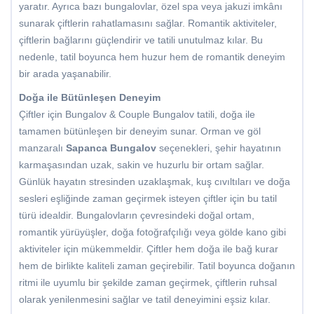
yaratır. Ayrıca bazı bungalovlar, özel spa veya jakuzi imkânı
sunarak çiftlerin rahatlamasını sağlar. Romantik aktiviteler,
çiftlerin bağlarını güçlendirir ve tatili unutulmaz kılar. Bu
nedenle, tatil boyunca hem huzur hem de romantik deneyim
bir arada yaşanabilir.
Doğa ile Bütünleşen Deneyim
Çiftler için Bungalov & Couple Bungalov tatili, doğa ile
tamamen bütünleşen bir deneyim sunar. Orman ve göl
manzaralı
Sapanca Bungalov
seçenekleri, şehir hayatının
karmaşasından uzak, sakin ve huzurlu bir ortam sağlar.
Günlük hayatın stresinden uzaklaşmak, kuş cıvıltıları ve doğa
sesleri eşliğinde zaman geçirmek isteyen çiftler için bu tatil
türü idealdir. Bungalovların çevresindeki doğal ortam,
romantik yürüyüşler, doğa fotoğrafçılığı veya gölde kano gibi
aktiviteler için mükemmeldir. Çiftler hem doğa ile bağ kurar
hem de birlikte kaliteli zaman geçirebilir. Tatil boyunca doğanın
ritmi ile uyumlu bir şekilde zaman geçirmek, çiftlerin ruhsal
olarak yenilenmesini sağlar ve tatil deneyimini eşsiz kılar.