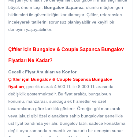
Müşteri yorumları ve deneyimleri, Bungalov firması seçiminde
büyük önem taşır.
Bungalov Sapanca
, olumlu müşteri geri
bildirimleri ile güvenilirliğini kanıtlamıştır. Çiftler, referansları
inceleyerek tatillerini sorunsuz planlayabilir ve keyifli bir
deneyim yaşayabilirler.
Çiftler için Bungalov & Couple Sapanca Bungalov
Fiyatları Ne Kadar?
Gecelik Fiyat Aralıkları ve Konfor
Çiftler için Bungalov & Couple
Sapanca Bungalov
fiyatları
, gecelik olarak 4.500 TL ile 8.000 TL arasında
değişiklik göstermektedir. Bu fiyat aralığı, bungalovun
konumu, manzarası, sunduğu ek hizmetler ve özel
tasarımlarına göre farklılık gösterir. Örneğin göl manzaralı
veya jakuzi gibi özel olanaklara sahip bungalovlar genellikle
üst fiyat bandında yer alır. Bungalov tatili, sadece konaklama
değil, aynı zamanda romantik ve huzurlu bir deneyim sunar.