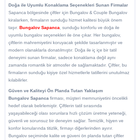
Doğa ile Uyumlu Konaklama Seçenekleri Sunan Firmalar
Sapanca bölgesinde çiftler için Bungalov & Couple Bungalov
kiralarken, firmaların sunduğu hizmet kalitesi büyük önem
taşır.
Bungalov Sapanca
, sunduğu konforlu ve doğa ile
uyumlu bungalov seçenekleri ile öne çıkar. Her bungalov,
çiftlerin mahremiyetini koruyacak şekilde tasarlanmıştır ve
modern olanaklarla donatılmıştır. Doğa ile iç içe bir tatil
deneyimi sunan firmalar, sadece konaklama değil aynı
zamanda romantik bir atmosfer de sağlamaktadır. Çiftler, bu
firmaların sunduğu kişiye özel hizmetlerle tatillerini unutulmaz
kılabilirler.
Güven ve Kaliteyi Ön Planda Tutan Yaklaşım
Bungalov Sapanca
firması, müşteri memnuniyetini öncelikli
hedef olarak belirlemiştir. Çiftlerin tatil sırasında
yaşayabileceği olası sorunlara hızlı çözüm üretme yeteneği,
güvenli ve sorunsuz bir deneyim sağlar. Temizlik, hijyen ve
konfor konularında titizlik, firmayı diğerlerinden ayırır.
Bungalov seçiminde kalite ve güveni ön planda tutan çiftler