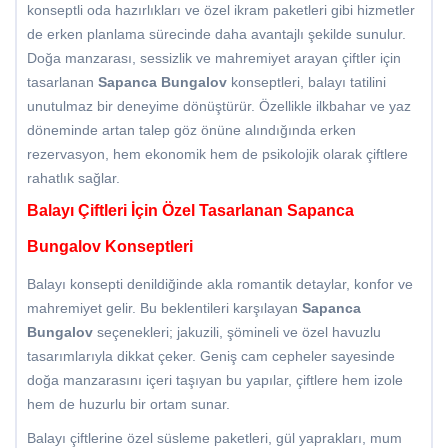
konseptli oda hazırlıkları ve özel ikram paketleri gibi hizmetler
de erken planlama sürecinde daha avantajlı şekilde sunulur.
Doğa manzarası, sessizlik ve mahremiyet arayan çiftler için
tasarlanan
Sapanca Bungalov
konseptleri, balayı tatilini
unutulmaz bir deneyime dönüştürür. Özellikle ilkbahar ve yaz
döneminde artan talep göz önüne alındığında erken
rezervasyon, hem ekonomik hem de psikolojik olarak çiftlere
rahatlık sağlar.
Balayı Çiftleri İçin Özel Tasarlanan Sapanca
Bungalov Konseptleri
Balayı konsepti denildiğinde akla romantik detaylar, konfor ve
mahremiyet gelir. Bu beklentileri karşılayan
Sapanca
Bungalov
seçenekleri; jakuzili, şömineli ve özel havuzlu
tasarımlarıyla dikkat çeker. Geniş cam cepheler sayesinde
doğa manzarasını içeri taşıyan bu yapılar, çiftlere hem izole
hem de huzurlu bir ortam sunar.
Balayı çiftlerine özel süsleme paketleri, gül yaprakları, mum