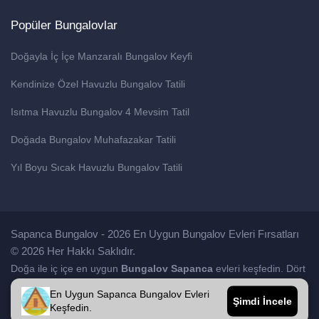
Popüler Bungalovlar
Doğayla İç İçe Manzaralı Bungalov Keyfi
Kendinize Özel Havuzlu Bungalov Tatili
Isıtma Havuzlu Bungalov 4 Mevsim Tatil
Doğada Bungalov Muhafazakar Tatili
Yıl Boyu Sıcak Havuzlu Bungalov Tatili
Sapanca Bungalov - 2026 En Uygun Bungalov Evleri Fırsatları
© 2026 Her Hakkı Saklıdır.
Doğa ile iç içe en uygun
Bungalov Sapanca
evleri keşfedin. Dört
mevsim konforu
Bioclimatic Pergola
kalitesiyle yaşayın.
En Uygun Sapanca Bungalov Evleri
Şimdi İncele
Keşfedin.
Facebook
Twitter
Instagram
YouT