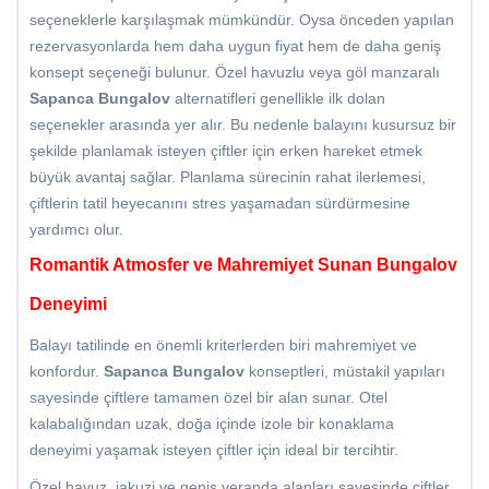
seçeneklerle karşılaşmak mümkündür. Oysa önceden yapılan
rezervasyonlarda hem daha uygun fiyat hem de daha geniş
konsept seçeneği bulunur. Özel havuzlu veya göl manzaralı
Sapanca Bungalov
alternatifleri genellikle ilk dolan
seçenekler arasında yer alır. Bu nedenle balayını kusursuz bir
şekilde planlamak isteyen çiftler için erken hareket etmek
büyük avantaj sağlar. Planlama sürecinin rahat ilerlemesi,
çiftlerin tatil heyecanını stres yaşamadan sürdürmesine
yardımcı olur.
Romantik Atmosfer ve Mahremiyet Sunan Bungalov
Deneyimi
Balayı tatilinde en önemli kriterlerden biri mahremiyet ve
konfordur.
Sapanca Bungalov
konseptleri, müstakil yapıları
sayesinde çiftlere tamamen özel bir alan sunar. Otel
kalabalığından uzak, doğa içinde izole bir konaklama
deneyimi yaşamak isteyen çiftler için ideal bir tercihtir.
Özel havuz, jakuzi ve geniş veranda alanları sayesinde çiftler