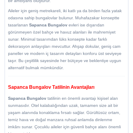
bir ambiyans oluşturur.
Aileler için geniş metrekareli, iki katlı ya da birden fazla yatak
odasına sahip bungalovlar bulunur. Muhafazakar konseptte
tasarlanan
Sapanca Bungalov
evleri ise dışarıdan
görünmeyen özel bahçe ve havuz alanları ile mahremiyet
sunar. Minimal tasarımdan lüks konsepte kadar farklı
dekorasyon anlayışları mevcuttur. Ahşap dokular, geniş cam
paneller ve modern iç tasarım detayları konforu üst seviyeye
taşır. Bu çeşitlilik sayesinde her bütçeye ve beklentiye uygun
alternatif bulmak mümkündür.
Sapanca Bungalov Tatilinin Avantajları
Sapanca Bungalov
tatilinin en önemli avantajı kişisel alan
sunmasıdır. Otel kalabalığından uzak, tamamen size ait bir
yaşam alanında konaklama fırsatı sağlar. Gürültüsüz ortam,
temiz hava ve doğal manzara ruhsal anlamda dinlenme
imkânı sunar. Çocuklu aileler için güvenli bahçe alanı önemli