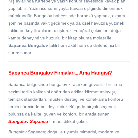
Kış aylarında Kartepe’ye yakın konum sayesinde kayak planı
yapılabilir. Yazın ise serin yayla havası eşliğinde dinlenmek
mümkündür. Bungalov bahçesinde barbekü yapmak, akşam
şömine başında vakit geçirmek ya da özel havuzda yüzmek
tatilin en keyifli anlarını oluşturur. Fotoğraf çekimleri, doğa
kampı deneyimi ve huzurlu bir kitap okuma molası ile
Sapanca Bungalov
tatili hem aktif hem de dinlendirici bir
süreç sunar.
Sapanca Bungalov Firmaları... Ama Hangisi?
Sapanca bölgesinde bungalov kiralarken güvenilir bir firma
seçimi tatilin kalitesini doğrudan etkiler. Hizmet anlayışı,
temizlik standartları, müşteri desteği ve konaklama konforu
tercih sürecinde belirleyici olur. Bölgede birçok seçenek
bulunsa da kalite, güven ve konforu bir arada sunan
Bungalov Sapanca
firması dikkat çeker.
Bungalov Sapanca
; doğa ile uyumlu mimarisi, modern ve