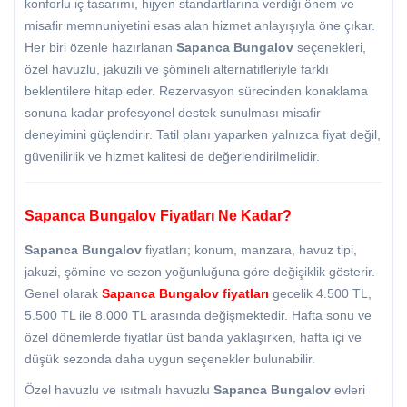
konforlu iç tasarımı, hijyen standartlarına verdiği önem ve
misafir memnuniyetini esas alan hizmet anlayışıyla öne çıkar.
Her biri özenle hazırlanan
Sapanca Bungalov
seçenekleri,
özel havuzlu, jakuzili ve şömineli alternatifleriyle farklı
beklentilere hitap eder. Rezervasyon sürecinden konaklama
sonuna kadar profesyonel destek sunulması misafir
deneyimini güçlendirir. Tatil planı yaparken yalnızca fiyat değil,
güvenilirlik ve hizmet kalitesi de değerlendirilmelidir.
Sapanca Bungalov Fiyatları Ne Kadar?
Sapanca Bungalov
fiyatları; konum, manzara, havuz tipi,
jakuzi, şömine ve sezon yoğunluğuna göre değişiklik gösterir.
Genel olarak
Sapanca Bungalov fiyatları
gecelik 4.500 TL,
5.500 TL ile 8.000 TL arasında değişmektedir. Hafta sonu ve
özel dönemlerde fiyatlar üst banda yaklaşırken, hafta içi ve
düşük sezonda daha uygun seçenekler bulunabilir.
Özel havuzlu ve ısıtmalı havuzlu
Sapanca Bungalov
evleri