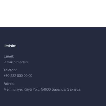
İletişim
Email:
[email protected]
Telefon:
+90 532 000 00 00
Adres:
Memnuniye, Köyü Yolu, 54600 Sapanca/ Sakarya