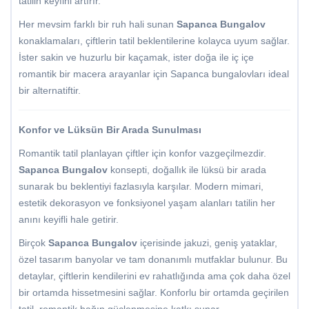
tatilin keyfini artırır.
Her mevsim farklı bir ruh hali sunan
Sapanca Bungalov
konaklamaları, çiftlerin tatil beklentilerine kolayca uyum sağlar.
İster sakin ve huzurlu bir kaçamak, ister doğa ile iç içe
romantik bir macera arayanlar için Sapanca bungalovları ideal
bir alternatiftir.
Konfor ve Lüksün Bir Arada Sunulması
Romantik tatil planlayan çiftler için konfor vazgeçilmezdir.
Sapanca Bungalov
konsepti, doğallık ile lüksü bir arada
sunarak bu beklentiyi fazlasıyla karşılar. Modern mimari,
estetik dekorasyon ve fonksiyonel yaşam alanları tatilin her
anını keyifli hale getirir.
Birçok
Sapanca Bungalov
içerisinde jakuzi, geniş yataklar,
özel tasarım banyolar ve tam donanımlı mutfaklar bulunur. Bu
detaylar, çiftlerin kendilerini ev rahatlığında ama çok daha özel
bir ortamda hissetmesini sağlar. Konforlu bir ortamda geçirilen