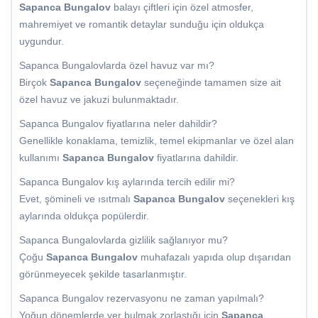
Sapanca Bungalov
balayı çiftleri için özel atmosfer,
mahremiyet ve romantik detaylar sunduğu için oldukça
uygundur.
Sapanca Bungalovlarda özel havuz var mı?
Birçok
Sapanca Bungalov
seçeneğinde tamamen size ait
özel havuz ve jakuzi bulunmaktadır.
Sapanca Bungalov fiyatlarına neler dahildir?
Genellikle konaklama, temizlik, temel ekipmanlar ve özel alan
kullanımı
Sapanca Bungalov
fiyatlarına dahildir.
Sapanca Bungalov kış aylarında tercih edilir mi?
Evet, şömineli ve ısıtmalı
Sapanca Bungalov
seçenekleri kış
aylarında oldukça popülerdir.
Sapanca Bungalovlarda gizlilik sağlanıyor mu?
Çoğu
Sapanca Bungalov
muhafazalı yapıda olup dışarıdan
görünmeyecek şekilde tasarlanmıştır.
Sapanca Bungalov rezervasyonu ne zaman yapılmalı?
Yoğun dönemlerde yer bulmak zorlaştığı için
Sapanca