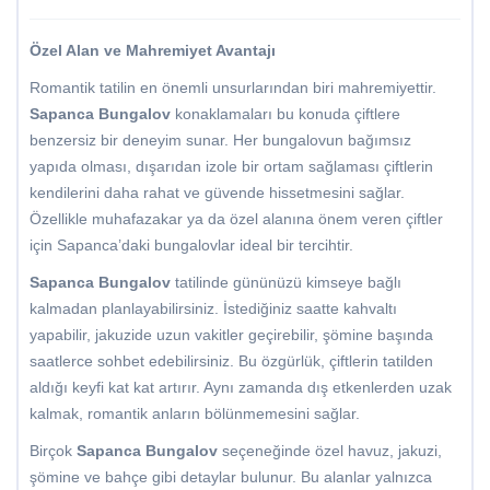
Özel Alan ve Mahremiyet Avantajı
Romantik tatilin en önemli unsurlarından biri mahremiyettir.
Sapanca Bungalov
konaklamaları bu konuda çiftlere
benzersiz bir deneyim sunar. Her bungalovun bağımsız
yapıda olması, dışarıdan izole bir ortam sağlaması çiftlerin
kendilerini daha rahat ve güvende hissetmesini sağlar.
Özellikle muhafazakar ya da özel alanına önem veren çiftler
için Sapanca’daki bungalovlar ideal bir tercihtir.
Sapanca Bungalov
tatilinde gününüzü kimseye bağlı
kalmadan planlayabilirsiniz. İstediğiniz saatte kahvaltı
yapabilir, jakuzide uzun vakitler geçirebilir, şömine başında
saatlerce sohbet edebilirsiniz. Bu özgürlük, çiftlerin tatilden
aldığı keyfi kat kat artırır. Aynı zamanda dış etkenlerden uzak
kalmak, romantik anların bölünmemesini sağlar.
Birçok
Sapanca Bungalov
seçeneğinde özel havuz, jakuzi,
şömine ve bahçe gibi detaylar bulunur. Bu alanlar yalnızca