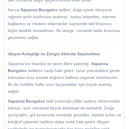
tatil, romantik bağın güçlenmesine katkı sunar.
Ayrıca
Sapanca Bungalov
tatilleri, doğa içinde olmasına
rağmen şehir konforunu aratmaz. Isıtma sistemleri, internet
bağlantısı ve modern ekipmanlar sayesinde tatil boyunca
hiçbir eksiklik hissedilmez. Bu denge, romantik tatilin kusursuz
geçmesini sağlar.
Ulaşım Kolaylığı ve Zengin Aktivite Seçenekleri
Sapanca’nın İstanbul ve çevre illere yakınlığı,
Sapanca
Bungalov
tatillerini cazip hale getirir. Uzun yolculuklara gerek
kalmadan kısa sürede doğanın kalbine ulaşmak mümkündür.
Bu da özellikle hafta sonu kaçamakları için büyük avantaj
sağlar.
Sapanca Bungalov
tatili sırasında çiftler sadece dinlenmekle
kalmaz, aynı zamanda birçok aktiviteye de katılabilir. Doğa
yürüyüşleri, göl kenarında romantik gezintiler, bisiklet turları ve
fotoğraf çekimleri tatilinizi daha renkli hale getirir. Akşam
saatlerinde ise bungalovunuzda baş başa geçirilen vakit