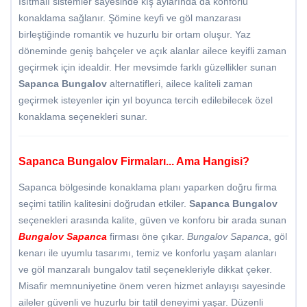
Isıtmalı sistemler sayesinde kış aylarında da konforlu
konaklama sağlanır. Şömine keyfi ve göl manzarası
birleştiğinde romantik ve huzurlu bir ortam oluşur. Yaz
döneminde geniş bahçeler ve açık alanlar ailece keyifli zaman
geçirmek için idealdir. Her mevsimde farklı güzellikler sunan
Sapanca Bungalov
alternatifleri, ailece kaliteli zaman
geçirmek isteyenler için yıl boyunca tercih edilebilecek özel
konaklama seçenekleri sunar.
Sapanca Bungalov Firmaları... Ama Hangisi?
Sapanca bölgesinde konaklama planı yaparken doğru firma
seçimi tatilin kalitesini doğrudan etkiler.
Sapanca Bungalov
seçenekleri arasında kalite, güven ve konforu bir arada sunan
Bungalov Sapanca
firması öne çıkar.
Bungalov Sapanca
, göl
kenarı ile uyumlu tasarımı, temiz ve konforlu yaşam alanları
ve göl manzaralı bungalov tatil seçenekleriyle dikkat çeker.
Misafir memnuniyetine önem veren hizmet anlayışı sayesinde
aileler güvenli ve huzurlu bir tatil deneyimi yaşar. Düzenli