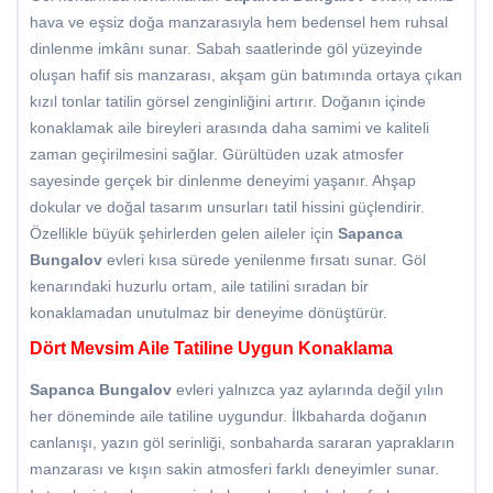
hava ve eşsiz doğa manzarasıyla hem bedensel hem ruhsal
dinlenme imkânı sunar. Sabah saatlerinde göl yüzeyinde
oluşan hafif sis manzarası, akşam gün batımında ortaya çıkan
kızıl tonlar tatilin görsel zenginliğini artırır. Doğanın içinde
konaklamak aile bireyleri arasında daha samimi ve kaliteli
zaman geçirilmesini sağlar. Gürültüden uzak atmosfer
sayesinde gerçek bir dinlenme deneyimi yaşanır. Ahşap
dokular ve doğal tasarım unsurları tatil hissini güçlendirir.
Özellikle büyük şehirlerden gelen aileler için
Sapanca
Bungalov
evleri kısa sürede yenilenme fırsatı sunar. Göl
kenarındaki huzurlu ortam, aile tatilini sıradan bir
konaklamadan unutulmaz bir deneyime dönüştürür.
Dört Mevsim Aile Tatiline Uygun Konaklama
Sapanca Bungalov
evleri yalnızca yaz aylarında değil yılın
her döneminde aile tatiline uygundur. İlkbaharda doğanın
canlanışı, yazın göl serinliği, sonbaharda sararan yaprakların
manzarası ve kışın sakin atmosferi farklı deneyimler sunar.