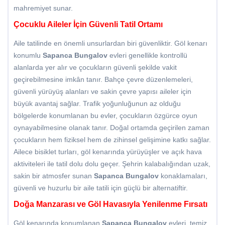
mahremiyet sunar.
Çocuklu Aileler İçin Güvenli Tatil Ortamı
Aile tatilinde en önemli unsurlardan biri güvenliktir. Göl kenarı
konumlu
Sapanca Bungalov
evleri genellikle kontrollü
alanlarda yer alır ve çocukların güvenli şekilde vakit
geçirebilmesine imkân tanır. Bahçe çevre düzenlemeleri,
güvenli yürüyüş alanları ve sakin çevre yapısı aileler için
büyük avantaj sağlar. Trafik yoğunluğunun az olduğu
bölgelerde konumlanan bu evler, çocukların özgürce oyun
oynayabilmesine olanak tanır. Doğal ortamda geçirilen zaman
çocukların hem fiziksel hem de zihinsel gelişimine katkı sağlar.
Ailece bisiklet turları, göl kenarında yürüyüşler ve açık hava
aktiviteleri ile tatil dolu dolu geçer. Şehrin kalabalığından uzak,
sakin bir atmosfer sunan
Sapanca Bungalov
konaklamaları,
güvenli ve huzurlu bir aile tatili için güçlü bir alternatiftir.
Doğa Manzarası ve Göl Havasıyla Yenilenme Fırsatı
Göl kenarında konumlanan
Sapanca Bungalov
evleri, temiz