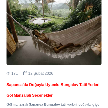
171
12 Şubat 2026
Sapanca’da Doğayla Uyumlu Bungalov Tatil Yerleri
Göl Manzaralı Seçenekler
Göl manzaralı
Sapanca Bungalov
tatil yerleri, doğayla iç içe