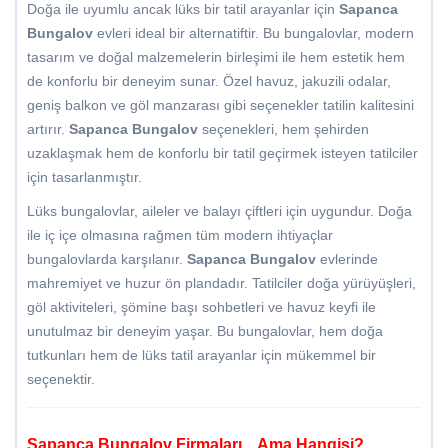
Doğa ile uyumlu ancak lüks bir tatil arayanlar için
Sapanca
Bungalov
evleri ideal bir alternatiftir. Bu bungalovlar, modern
tasarım ve doğal malzemelerin birleşimi ile hem estetik hem
de konforlu bir deneyim sunar. Özel havuz, jakuzili odalar,
geniş balkon ve göl manzarası gibi seçenekler tatilin kalitesini
artırır.
Sapanca Bungalov
seçenekleri, hem şehirden
uzaklaşmak hem de konforlu bir tatil geçirmek isteyen tatilciler
için tasarlanmıştır.
Lüks bungalovlar, aileler ve balayı çiftleri için uygundur. Doğa
ile iç içe olmasına rağmen tüm modern ihtiyaçlar
bungalovlarda karşılanır.
Sapanca Bungalov
evlerinde
mahremiyet ve huzur ön plandadır. Tatilciler doğa yürüyüşleri,
göl aktiviteleri, şömine başı sohbetleri ve havuz keyfi ile
unutulmaz bir deneyim yaşar. Bu bungalovlar, hem doğa
tutkunları hem de lüks tatil arayanlar için mükemmel bir
seçenektir.
Sapanca Bungalov Firmaları... Ama Hangisi?