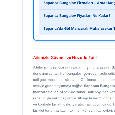
Sapanca Bungalov Firmaları... Ama Hang
Sapanca Bungalov Fiyatları Ne Kadar?
Sapanca’da Göl Manzaralı Muhafazakar Ta
Ailenizle Güvenli ve Huzurlu Tatil
Aileler için özel olarak tasarlanmış muhafazakar
S
deneyimi sunar. Her bungalov, çevreden izole edile
tatil geçirmesine imkân tanır. Göl kenarında kon
sesiyle güne başlamayı sağlar.
Sapanca Bungalo
manzarasını en iyi şekilde sunar. Tatil boyunca ko
rahatlığıyla vakit geçirebilir. Ahşap tasarım, doğa
ve konforlu bir atmosfer yaratır. Tatil boyunca gö
bisiklet turlarına katılmak mümkündür. Tatil evler