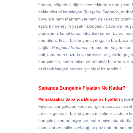
firması, bölgedeki diğer seçeneklerden öne çıkar. D
beklentilerini karşılayan
Bungalov Sapanca
, muhaf
boyunca hem mahremiyet hem de rahat bir ortam s
eşsiz bir deneyim yaşatır.
Bungalov Sapanca
müşte
planlanmış konaklama imkanları sunar. Evler, mode
unutulmaz kılar. Tatil boyunca doğa ile baş başa 
sağlar.
Bungalov Sapanca
firması, her yaştan konu
tatil, tamamen huzurlu ve stressiz bir şekilde geçe
bungalovlar, mahremiyet ve rahatlığı bir arada su
özel tatil isteyen herkes için ideal bir tercihtir.
Sapanca Bungalov Fiyatları Ne Kadar?
Muhafazakar
Sapanca Bungalov fiyatları
geceli
Fiyatlar, bungalovun konumu, göl manzarası, özel h
farklılık gösterir. Tatil boyunca misafirler, sadece ke
bungalov, konfor, hijyen ve mahremiyet standartlar
olanaklar ve tatilin özel doğası göz önünde bulund