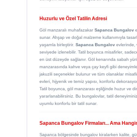
Huzurlu ve Özel Tatilin Adresi
Göl manzaralı muhafazakar
Sapanca Bungalov
e
sunar. Ahşap ve doğal malzeme kullanımıyla tasa
yaşamla birleştirir.
Sapanca Bungalov
evlerinde,
seviyede izlenebilir. Tatil boyunca misafirler, sadec
en üst düzeyde sağlanır. Göl kenarında sabah yür
manzarasında kahve veya çay keyfi gibi deneyimler, 
jakuzili seçenekler bulunur ve tüm olanaklar misafirl
evleri, hijyenik ve temiz yapısı, konforlu dekorasyo
Tatil boyunca, göl manzarası eşliğinde huzur ve d
yararlanabilirsiniz. Bu bungalovlar, tatil deneyimin
uyumlu konforlu bir tatil sunar.
Sapanca Bungalov Firmaları... Ama Hangi
Sapanca bölgesinde bungalov kiralarken kalite, g