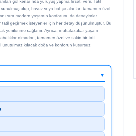
arı göl kenarında yürüyüş yapma fırsatı verir. Tatil
lar sunulmuş olup, havuz veya bahçe alanları tamamen özel
ın yanı sıra modern yaşamın konforunu da deneyimler.
r tatil geçirmek isteyenler için her detay düşünülmüştür. Bu
arak yenilenme sağlanır. Ayrıca, muhafazakar yaşam
labalıklar olmadan, tamamen özel ve sakin bir tatil
zi unutulmaz kılacak doğa ve konforun kusursuz
▼
m