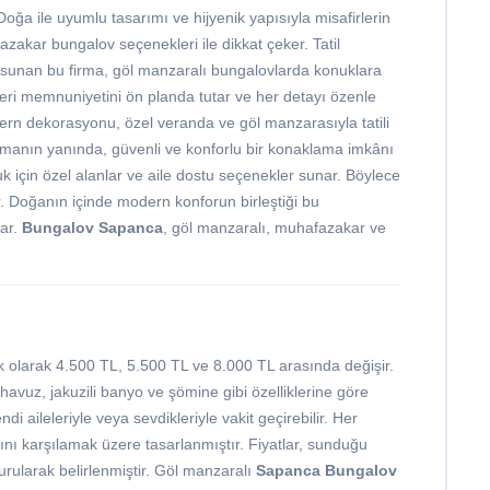
oğa ile uyumlu tasarımı ve hijyenik yapısıyla misafirlerin
azakar bungalov seçenekleri ile dikkat çeker. Tatil
unan bu firma, göl manzaralı bungalovlarda konuklara
ri memnuniyetini ön planda tutar ve her detayı özenle
rn dekorasyonu, özel veranda ve göl manzarasıyla tatili
olmanın yanında, güvenli ve konforlu bir konaklama imkânı
k için özel alanlar ve aile dostu seçenekler sunar. Böylece
r. Doğanın içinde modern konforun birleştiği bu
nar.
Bungalov Sapanca
, göl manzaralı, muhafazakar ve
k olarak 4.500 TL, 5.500 TL ve 8.000 TL arasında değişir.
avuz, jakuzili banyo ve şömine gibi özelliklerine göre
ndi aileleriyle veya sevdikleriyle vakit geçirebilir. Her
ını karşılamak üzere tasarlanmıştır. Fiyatlar, sunduğu
urularak belirlenmiştir. Göl manzaralı
Sapanca Bungalov