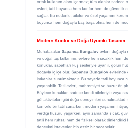
ortak kullanım alanı içermez; tüm alanlar sadece mi
evleri, tatil boyunca hem konfor hem de güvenlik s
sağlar. Bu nedenle, aileler ve özel yaşamını korumak 
boyunca hem doğayla baş başa olma hem de mode
Modern Konfor ve Doğa Uyumlu Tasarım
Muhafazakar
Sapanca Bungalov
evleri, doğayla
ve doğal taş kullanımı, evlere hem sıcaklık hem d
konuklar, sabahları kuş sesleriyle uyanır, gölün h
doğayla iç içe olur.
Sapanca Bungalov
evlerinde 
imkanlar sunulmaktadır. Bu sayede tatil boyunca 
yaşanabilir. Tatil evleri, mahremiyet ve huzur ön pl
Böylece konuklar, sadece kendi aileleriyle veya sevdi
göl aktiviteleri gibi doğa deneyimleri sunulmaktadı
konforlu bir tatil sunarken, modern yaşamın ihtiya
verdiği huzuru yaşarken, aynı zamanda sıcak, güvenli
tatili hem ruhsal hem de fiziksel olarak dinlendirici
deneyimi isteyenler için eşsiz bir seçenektir.