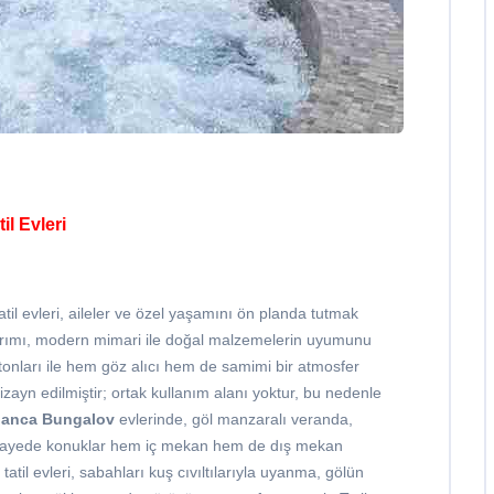
l Evleri
atil evleri, aileler ve özel yaşamını ön planda tutmak
 tasarımı, modern mimari ile doğal malzemelerin uyumunu
 tonları ile hem göz alıcı hem de samimi bir atmosfer
zayn edilmiştir; ortak kullanım alanı yoktur, bu nedenle
anca Bungalov
evlerinde, göl manzaralı veranda,
u sayede konuklar hem iç mekan hem de dış mekan
atil evleri, sabahları kuş cıvıltılarıyla uyanma, gölün