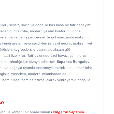
vleri, sessiz, sakin ve doğa ile baş başa bir tatil deneyimi
rlanan bungalovlar, modern yaşam konforunu doğal
 veranda ve geniş pencereler ile göl manzarası maksimum
e kendi aileleri veya sevdikleri ile vakit geçirir; mahremiyet
üyüşleri, kuş sesleriyle uyanmak, akşam göl
tatili özel kılar. Tatil evlerinde özel havuz, şömine ve
erin rahatlığı için dizayn edilmiştir.
Sapanca Bungalov
nu ve doğayla uyumlu tasarımıyla tatilinizi unutulmaz kılar.
inginliği yaşarken, modern imkanlardan da
izi hem ruhsal hem de fiziksel olarak yenileyerek, doğa ile
si?
üven ve konforu bir arada sunan
Bungalov Sapanca