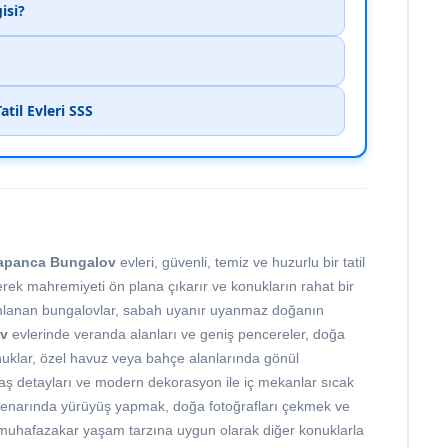
isi?
til Evleri SSS
apanca Bungalov
evleri, güvenli, temiz ve huzurlu bir tatil
rek mahremiyeti ön plana çıkarır ve konukların rahat bir
umlanan bungalovlar, sabah uyanır uyanmaz doğanın
v
evlerinde veranda alanları ve geniş pencereler, doğa
nuklar, özel havuz veya bahçe alanlarında gönül
l taş detayları ve modern dekorasyon ile iç mekanlar sıcak
l kenarında yürüyüş yapmak, doğa fotoğrafları çekmek ve
i, muhafazakar yaşam tarzına uygun olarak diğer konuklarla