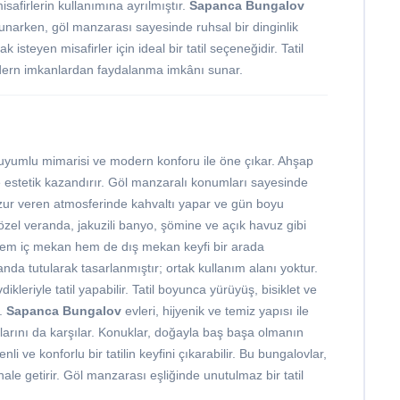
safirlerin kullanımına ayrılmıştır.
Sapanca Bungalov
unarken, göl manzarası sayesinde ruhsal bir dinginlik
isteyen misafirler için ideal bir tatil seçeneğidir. Tatil
rn imkanlardan faydalanma imkânı sunar.
 uyumlu mimarisi ve modern konforu ile öne çıkar. Ahşap
e estetik kazandırır. Göl manzaralı konumları sayesinde
uzur veren atmosferinde kahvaltı yapar ve gün boyu
özel veranda, jakuzili banyo, şömine ve açık havuz gibi
hem iç mekan hem de dış mekan keyfi bir arada
anda tutularak tasarlanmıştır; ortak kullanım alanı yoktur.
kleriyle tatil yapabilir. Tatil boyunca yürüyüş, bisiklet ve
r.
Sapanca Bungalov
evleri, hijyenik ve temiz yapısı ile
çlarını da karşılar. Konuklar, doğayla baş başa olmanın
 ve konforlu bir tatilin keyfini çıkarabilir. Bu bungalovlar,
 hale getirir. Göl manzarası eşliğinde unutulmaz bir tatil