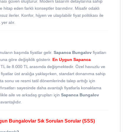
ası güven oluşturur. Modern tasarım detaylarına sahip
e hitap eden farklı konseptler barındırır. Misafir odaklı
z ilerler. Konfor, hijyen ve ulaşılabilir fiyat politikası ile
yer alır.
ların başında fiyatlar gelir.
Sapanca Bungalov
fiyatları
na göre değişiklik gösterir.
En Uygun
Sapanca
 TL ile 8.000 TL arasında değişmektedir. Özel havuzlu ve
fiyatlar üst aralığa yaklaşırken, standart donanıma sahip
 sonu ve resmi tatil dönemlerinde talep arttığı için
fırsatları sayesinde daha avantajlı fiyatlarla konaklama
kle aile ve arkadaş grupları için
Sapanca Bungalov
vantajlıdır.
un Bungalovlar Sık Sorulan Sorular (SSS)