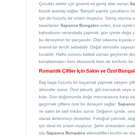
Çocuklu aileler için güvenli ve geniş alan sunan
Sa
büyük avantaj sağlar. Bahçeli yapılar çocukların ö
için de huzurlu bir ortam oluşturur. Geniş oturma a
tasarlanan
Sapanca Bungalov
evleri, kısa süreli 
kahvaltısını verandada yapmak, gün içinde doğa y
bu deneyimin bir parçasıdır. Otel odasına kıyasla d
önemli bir tercih sebebidir. Doğal atmosfer sayes
kurabilir. Hafta sonunu kaliteli zaman geçirerek de
konaklamaları hem ekonomik hem de konforlu bir s
Romantik Çiftler İçin Sakin ve Özel Bunga
Baş başa huzurlu bir kaçamak yapmak isteyen çiftl
atmosfer sunar. Özel jakuzili, göl manzaralı veya
kılar. Gün doğumunda doğa manzarasına karşı kah
geçirmek çiftlere özel bir deneyim sağlar.
Sapanca
ve sakin bir tatil imkânı sunar. Doğanın içinde, sess
olarak dinlenmeyi destekler. Fotoğraf çekmek, do
için ideal bir ortam oluşturur. Şehir stresinden uz
için
Sapanca Bungalov
alternatifleri konfor ve m