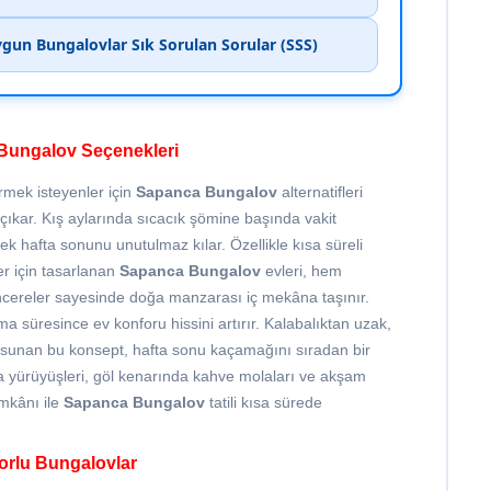
gun Bungalovlar Sık Sorulan Sorular (SSS)
 Bungalov Seçenekleri
irmek isteyenler için
Sapanca Bungalov
alternatifleri
çıkar. Kış aylarında sıcacık şömine başında vakit
k hafta sonunu unutulmaz kılar. Özellikle kısa süreli
r için tasarlanan
Sapanca Bungalov
evleri, hem
cereler sayesinde doğa manzarası iç mekâna taşınır.
süresince ev konforu hissini artırır. Kalabalıktan uzak,
 sunan bu konsept, hafta sonu kaçamağını sıradan bir
 yürüyüşleri, göl kenarında kahve molaları ve akşam
imkânı ile
Sapanca Bungalov
tatili kısa sürede
forlu Bungalovlar