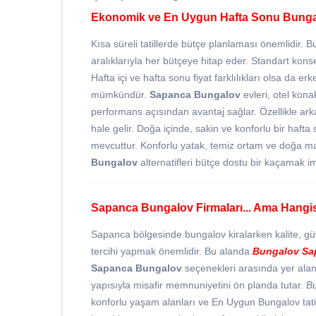
Ekonomik ve En Uygun Hafta Sonu Bungalo
Kısa süreli tatillerde bütçe planlaması önemlidir. 
aralıklarıyla her bütçeye hitap eder. Standart kon
Hafta içi ve hafta sonu fiyat farklılıkları olsa da
mümkündür.
Sapanca Bungalov
evleri, otel kona
performans açısından avantaj sağlar. Özellikle arka
hale gelir. Doğa içinde, sakin ve konforlu bir haft
mevcuttur. Konforlu yatak, temiz ortam ve doğa man
Bungalov
alternatifleri bütçe dostu bir kaçamak i
Sapanca Bungalov Firmaları... Ama Hangi
Sapanca bölgesinde bungalov kiralarken kalite, gü
tercihi yapmak önemlidir. Bu alanda
Bungalov Sa
Sapanca Bungalov
seçenekleri arasında yer alan 
yapısıyla misafir memnuniyetini ön planda tutar.
B
konforlu yaşam alanları ve En Uygun Bungalov tati