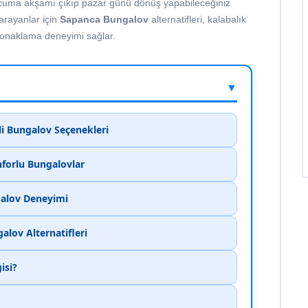
de cuma akşamı çıkıp pazar günü dönüş yapabileceğiniz
 arayanlar için
Sapanca Bungalov
alternatifleri, kalabalık
 konaklama deneyimi sağlar.
▼
li Bungalov Seçenekleri
onforlu Bungalovlar
galov Deneyimi
lov Alternatifleri
isi?