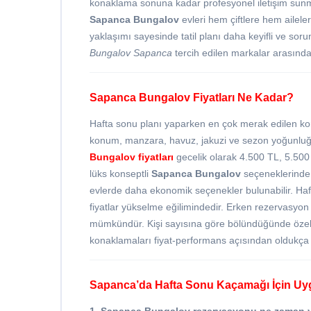
konaklama sonuna kadar profesyonel iletişim sunm
Sapanca Bungalov
evleri hem çiftlere hem aileler
yaklaşımı sayesinde tatil planı daha keyifli ve sorunsu
Bungalov Sapanca
tercih edilen markalar arasında 
Sapanca Bungalov Fiyatları Ne Kadar?
Hafta sonu planı yaparken en çok merak edilen konu
konum, manzara, havuz, jakuzi ve sezon yoğunluğu
Bungalov fiyatları
gecelik olarak 4.500 TL, 5.500
lüks konseptli
Sapanca Bungalov
seçeneklerinde 
evlerde daha ekonomik seçenekler bulunabilir. Hafta
fiyatlar yükselme eğilimindedir. Erken rezervasyon 
mümkündür. Kişi sayısına göre bölündüğünde özelli
konaklamaları fiyat-performans açısından oldukça a
Sapanca’da Hafta Sonu Kaçamağı İçin Uyg