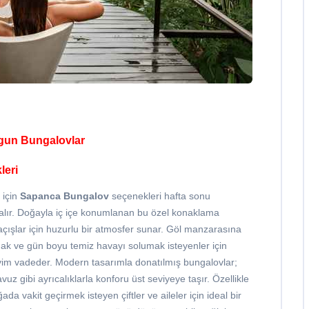
gun Bungalovlar
leri
 için
Sapanca Bungalov
seçenekleri hafta sonu
r alır. Doğayla iç içe konumlanan bu özel konaklama
kaçışlar için huzurlu bir atmosfer sunar. Göl manzarasına
mak ve gün boyu temiz havayı solumak isteyenler için
yim vadeder. Modern tasarımla donatılmış bungalovlar;
z gibi ayrıcalıklarla konforu üst seviyeye taşır. Özellikle
vakit geçirmek isteyen çiftler ve aileler için ideal bir