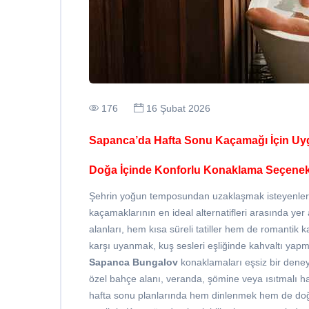
176
16 Şubat 2026
Sapanca’da Hafta Sonu Kaçamağı İçin Uy
Doğa İçinde Konforlu Konaklama Seçenek
Şehrin yoğun temposundan uzaklaşmak isteyenler
kaçamaklarının en ideal alternatifleri arasında ye
alanları, hem kısa süreli tatiller hem de romantik 
karşı uyanmak, kuş sesleri eşliğinde kahvaltı yap
Sapanca Bungalov
konaklamaları eşsiz bir dene
özel bahçe alanı, veranda, şömine veya ısıtmalı havu
hafta sonu planlarında hem dinlenmek hem de doğada 