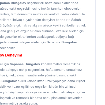
panca Bungalov
seçenekleri hafta sonu planlarında
zgürce vakit geçirebilmesine imkân tanırken ebeveynler
lanları, tam donanımlı mutfak ve konforlu yatak odaları ile
tatillerde ihtiyaç duyulan tüm detayları barındırır. Sabah
ürüyüşüne çıkmak ve akşam ailece keyifli sohbetler etmek
aha geniş ve özgür bir alan sunması, özellikle aileler için
inde çocuklar ekranlardan uzaklaşarak doğayla bağ
ğerlendirmek isteyen aileler için
Sapanca Bungalov
eçenektir.
lov Deneyimi
er için
Sapanca Bungalov
konaklamaları romantik bir
 izole bahçeye sahip seçenekler, hafta sonunu unutulmaz
ve içmek, akşam saatlerinde şömine başında vakit
 Bungalov
evleri kalabalıktan uzak yapısıyla daha kişisel
izlik ve huzur eşliğinde geçirilen iki gün bile zihinsel
ğa yürüyüşü yapmak veya sadece dinlenmek isteyen çiftler
aklaşmak ve romantik bir hafta sonu planlamak isteyenler
ahremiyeti bir arada sunar.