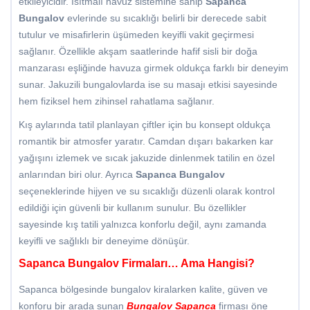
etkileyicidir. Isıtmalı havuz sistemine sahip
Sapanca
Bungalov
evlerinde su sıcaklığı belirli bir derecede sabit
tutulur ve misafirlerin üşümeden keyifli vakit geçirmesi
sağlanır. Özellikle akşam saatlerinde hafif sisli bir doğa
manzarası eşliğinde havuza girmek oldukça farklı bir deneyim
sunar. Jakuzili bungalovlarda ise su masajı etkisi sayesinde
hem fiziksel hem zihinsel rahatlama sağlanır.
Kış aylarında tatil planlayan çiftler için bu konsept oldukça
romantik bir atmosfer yaratır. Camdan dışarı bakarken kar
yağışını izlemek ve sıcak jakuzide dinlenmek tatilin en özel
anlarından biri olur. Ayrıca
Sapanca Bungalov
seçeneklerinde hijyen ve su sıcaklığı düzenli olarak kontrol
edildiği için güvenli bir kullanım sunulur. Bu özellikler
sayesinde kış tatili yalnızca konforlu değil, aynı zamanda
keyifli ve sağlıklı bir deneyime dönüşür.
Sapanca Bungalov Firmaları… Ama Hangisi?
Sapanca bölgesinde bungalov kiralarken kalite, güven ve
konforu bir arada sunan
Bungalov Sapanca
firması öne