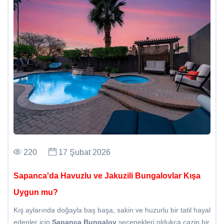
220
17 Şubat 2026
Sapanca'da Havuzlu ve Jakuzili Bungalovlar Kışa
Uygun mu?
Kış aylarında doğayla baş başa, sakin ve huzurlu bir tatil hayal
edenler için
Sapanca Bungalov
seçenekleri oldukça cazip bir