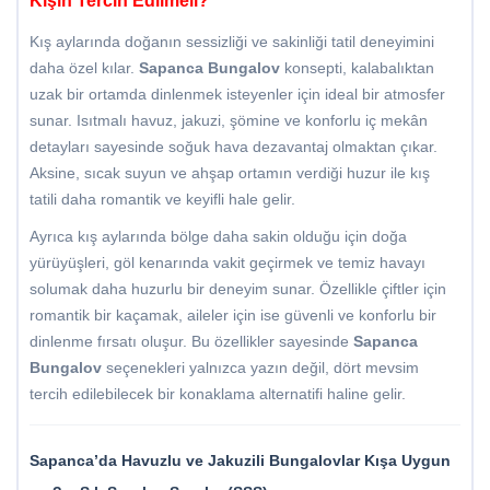
Kışın Tercih Edilmeli?
Kış aylarında doğanın sessizliği ve sakinliği tatil deneyimini
daha özel kılar.
Sapanca Bungalov
konsepti, kalabalıktan
uzak bir ortamda dinlenmek isteyenler için ideal bir atmosfer
sunar. Isıtmalı havuz, jakuzi, şömine ve konforlu iç mekân
detayları sayesinde soğuk hava dezavantaj olmaktan çıkar.
Aksine, sıcak suyun ve ahşap ortamın verdiği huzur ile kış
tatili daha romantik ve keyifli hale gelir.
Ayrıca kış aylarında bölge daha sakin olduğu için doğa
yürüyüşleri, göl kenarında vakit geçirmek ve temiz havayı
solumak daha huzurlu bir deneyim sunar. Özellikle çiftler için
romantik bir kaçamak, aileler için ise güvenli ve konforlu bir
dinlenme fırsatı oluşur. Bu özellikler sayesinde
Sapanca
Bungalov
seçenekleri yalnızca yazın değil, dört mevsim
tercih edilebilecek bir konaklama alternatifi haline gelir.
Sapanca’da Havuzlu ve Jakuzili Bungalovlar Kışa Uygun