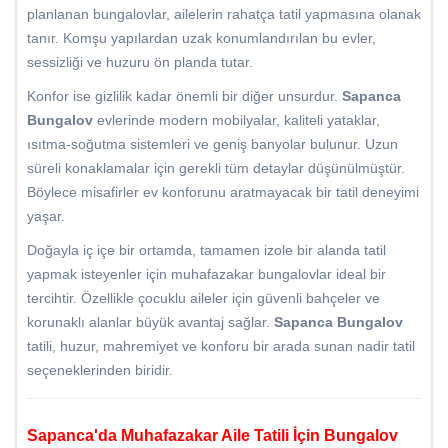
planlanan bungalovlar, ailelerin rahatça tatil yapmasına olanak
tanır. Komşu yapılardan uzak konumlandırılan bu evler,
sessizliği ve huzuru ön planda tutar.
Konfor ise gizlilik kadar önemli bir diğer unsurdur.
Sapanca
Bungalov
evlerinde modern mobilyalar, kaliteli yataklar,
ısıtma-soğutma sistemleri ve geniş banyolar bulunur. Uzun
süreli konaklamalar için gerekli tüm detaylar düşünülmüştür.
Böylece misafirler ev konforunu aratmayacak bir tatil deneyimi
yaşar.
Doğayla iç içe bir ortamda, tamamen izole bir alanda tatil
yapmak isteyenler için muhafazakar bungalovlar ideal bir
tercihtir. Özellikle çocuklu aileler için güvenli bahçeler ve
korunaklı alanlar büyük avantaj sağlar.
Sapanca Bungalov
tatili, huzur, mahremiyet ve konforu bir arada sunan nadir tatil
seçeneklerinden biridir.
Sapanca'da Muhafazakar Aile Tatili İçin Bungalov