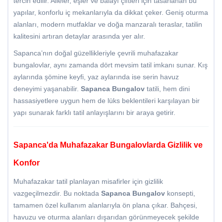
tercih edilir. Aileler, eşler ve balayı çiftleri için tasarlanan bu
yapılar, konforlu iç mekanlarıyla da dikkat çeker. Geniş oturma
alanları, modern mutfaklar ve doğa manzaralı teraslar, tatilin
kalitesini artıran detaylar arasında yer alır.
Sapanca’nın doğal güzellikleriyle çevrili muhafazakar
bungalovlar, aynı zamanda dört mevsim tatil imkanı sunar. Kış
aylarında şömine keyfi, yaz aylarında ise serin havuz
deneyimi yaşanabilir.
Sapanca Bungalov
tatili, hem dini
hassasiyetlere uygun hem de lüks beklentileri karşılayan bir
yapı sunarak farklı tatil anlayışlarını bir araya getirir.
Sapanca'da Muhafazakar Bungalovlarda Gizlilik ve
Konfor
Muhafazakar tatil planlayan misafirler için gizlilik
vazgeçilmezdir. Bu noktada
Sapanca Bungalov
konsepti,
tamamen özel kullanım alanlarıyla ön plana çıkar. Bahçesi,
havuzu ve oturma alanları dışarıdan görünmeyecek şekilde