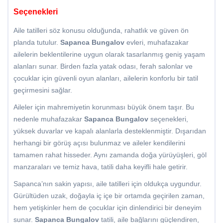
Seçenekleri
Aile tatilleri söz konusu olduğunda, rahatlık ve güven ön
planda tutulur.
Sapanca Bungalov
evleri, muhafazakar
ailelerin beklentilerine uygun olarak tasarlanmış geniş yaşam
alanları sunar. Birden fazla yatak odası, ferah salonlar ve
çocuklar için güvenli oyun alanları, ailelerin konforlu bir tatil
geçirmesini sağlar.
Aileler için mahremiyetin korunması büyük önem taşır. Bu
nedenle muhafazakar
Sapanca Bungalov
seçenekleri,
yüksek duvarlar ve kapalı alanlarla desteklenmiştir. Dışarıdan
herhangi bir görüş açısı bulunmaz ve aileler kendilerini
tamamen rahat hisseder. Aynı zamanda doğa yürüyüşleri, göl
manzaraları ve temiz hava, tatili daha keyifli hale getirir.
Sapanca’nın sakin yapısı, aile tatilleri için oldukça uygundur.
Gürültüden uzak, doğayla iç içe bir ortamda geçirilen zaman,
hem yetişkinler hem de çocuklar için dinlendirici bir deneyim
sunar.
Sapanca Bungalov
tatili, aile bağlarını güçlendiren,