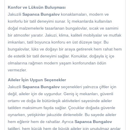
Konfor ve Lüksün Buluşması
Jakuzili
Sapanca Bungalov
konaklamaları, modern ve
konforlu bir tatil deneyimi sunar. İç mekanlarda kullanılan
doğal malzemelerle tasarlanan bungalovlar, sıcak ve samimi
bir atmosfer yaratır. Jakuzi, klima, kaliteli mobilyalar ve mutfak
imkanları, tatil boyunca konforu en üst düzeye taşır. Bu
bungalovlar, lüks ve doğayı bir araya getirerek hem rahat hem
de estetik bir tatil deneyimi sağlar. Konuklar, doğayla iç içe
olmalarına rağmen modern yaşam konforundan ödün
vermezler.
Aileler İçin Uygun Seçenekler
Jakuzili
Sapanca Bungalov
seçenekleri yalnızca çiftler için
değil, aileler için de uygundur. Geniş iç mekanları, güvenli
ortamı ve doğa ile bütünleşik aktiviteleri sayesinde aileler
tatilden maksimum fayda sağlar. Çocuklar doğada güvenle
oynarken, yetişkinler jakuzide dinlenebilir. Bu sayede aileler
hem eğlenir hem de rahatlar. Ayrıca
Sapanca Bungalov
tatilleri, hem küçük hem de büyük aileler için unutulmaz anılar