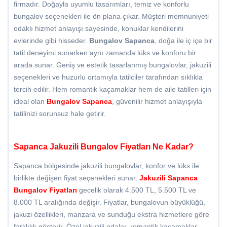
firmadır. Doğayla uyumlu tasarımları, temiz ve konforlu
bungalov seçenekleri ile ön plana çıkar. Müşteri memnuniyeti
odaklı hizmet anlayışı sayesinde, konuklar kendilerini
evlerinde gibi hisseder.
Bungalov Sapanca
, doğa ile iç içe bir
tatil deneyimi sunarken aynı zamanda lüks ve konforu bir
arada sunar. Geniş ve estetik tasarlanmış bungalovlar, jakuzili
seçenekleri ve huzurlu ortamıyla tatilciler tarafından sıklıkla
tercih edilir. Hem romantik kaçamaklar hem de aile tatilleri için
ideal olan
Bungalov Sapanca
, güvenilir hizmet anlayışıyla
tatilinizi sorunsuz hale getirir.
Sapanca Jakuzili Bungalov Fiyatları Ne Kadar?
Sapanca bölgesinde jakuzili bungalovlar, konfor ve lüks ile
birlikte değişen fiyat seçenekleri sunar.
Jakuzili
Sapanca
Bungalov Fiyatları
gecelik olarak 4.500 TL, 5.500 TL ve
8.000 TL aralığında değişir. Fiyatlar, bungalovun büyüklüğü,
jakuzi özellikleri, manzara ve sunduğu ekstra hizmetlere göre
farklılık gösterir. Özel jakuzili odalar, romantik kaçamaklar