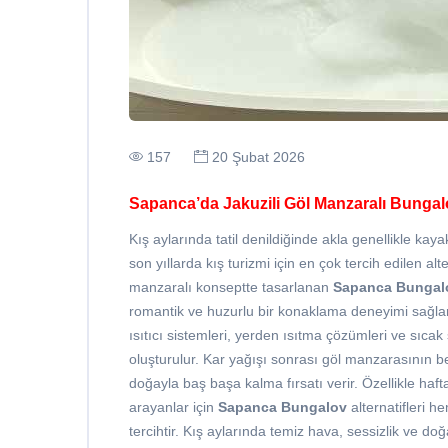
157
20 Şubat 2026
Sapanca’da Jakuzili Göl Manzaralı Bunga
Kış aylarında tatil denildiğinde akla genellikle kay
son yıllarda kış turizmi için en çok tercih edilen alte
manzaralı konseptte tasarlanan
Sapanca Bungal
romantik ve huzurlu bir konaklama deneyimi sağlar. 
ısıtıcı sistemleri, yerden ısıtma çözümleri ve sıcak
oluşturulur. Kar yağışı sonrası göl manzarasının b
doğayla baş başa kalma fırsatı verir. Özellikle haf
arayanlar için
Sapanca Bungalov
alternatifleri he
tercihtir. Kış aylarında temiz hava, sessizlik ve do