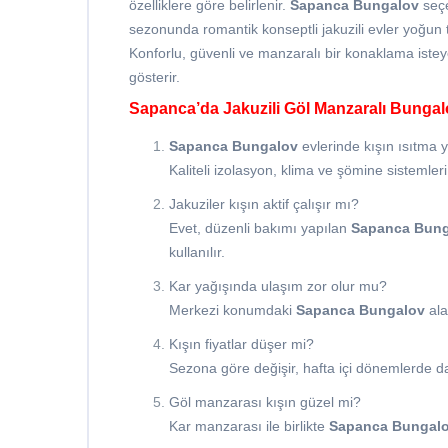
özelliklere göre belirlenir.
Sapanca Bungalov
seçe
sezonunda romantik konseptli jakuzili evler yoğun 
Konforlu, güvenli ve manzaralı bir konaklama isteye
gösterir.
Sapanca’da Jakuzili Göl Manzaralı Bungal
Sapanca Bungalov
evlerinde kışın ısıtma y
Kaliteli izolasyon, klima ve şömine sistemle
Jakuziler kışın aktif çalışır mı?
Evet, düzenli bakımı yapılan
Sapanca Bung
kullanılır.
Kar yağışında ulaşım zor olur mu?
Merkezi konumdaki
Sapanca Bungalov
ala
Kışın fiyatlar düşer mi?
Sezona göre değişir, hafta içi dönemlerde dah
Göl manzarası kışın güzel mi?
Kar manzarası ile birlikte
Sapanca Bungal