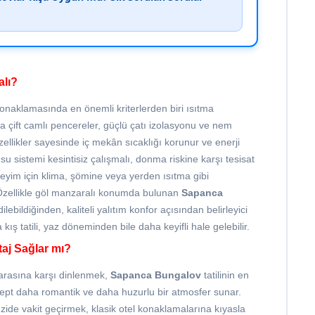
alı?
onaklamasında en önemli kriterlerden biri ısıtma
 çift camlı pencereler, güçlü çatı izolasyonu ve nem
llikler sayesinde iç mekân sıcaklığı korunur ve enerji
u sistemi kesintisiz çalışmalı, donma riskine karşı tesisat
eyim için klima, şömine veya yerden ısıtma gibi
. Özellikle göl manzaralı konumda bulunan
Sapanca
lebildiğinden, kaliteli yalıtım konfor açısından belirleyici
ış tatili, yaz döneminden bile daha keyifli hale gelebilir.
taj Sağlar mı?
arasına karşı dinlenmek,
Sapanca Bungalov
tatilinin en
sept daha romantik ve daha huzurlu bir atmosfer sunar.
zide vakit geçirmek, klasik otel konaklamalarına kıyasla