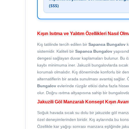
(SSS)
Kışın Isıtma ve Yalıtım Özellikleri Nasıl Olm
Kış tatilinde tercih edilen bir
Sapanca Bungalov
k
sistemidir. Kaliteli bir
Sapanca Bungalov
yapısında
dengesi sağlayan duvar kaplamaları bulunur. Bu öze
kaybı minimuma iner. Jakuzili bungalovlarda sıcak s
korumalı olmalıdır. Kış döneminde konforlu bir den
alternatiflerin bir arada sunulması avantaj sağlar
Bungalov
evlerinde rüzgâr etkisi daha fazla hissedi
olur. Doğru ısıtma altyapısına sahip bir bungalovda k
Jakuzili Göl Manzaralı Konsept Kışın Avan
Soğuk havada sıcak su dolu bir jakuzide göl manz
özel deneyimlerinden biridir. Kış aylarında bu kon
Özellikle kar yağışı sonrası manzara eşliğinde jaku