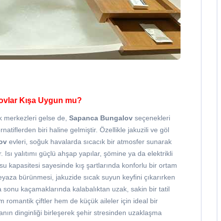
lovlar Kışa Uygun mu?
ak merkezleri gelse de,
Sapanca Bungalov
seçenekleri
rnatiflerden biri haline gelmiştir. Özellikle jakuzili ve göl
ov
evleri, soğuk havalarda sıcacık bir atmosfer sunarak
Isı yalıtımı güçlü ahşap yapılar, şömine ya da elektrikli
 su kapasitesi sayesinde kış şartlarında konforlu bir ortam
eyaza bürünmesi, jakuzide sıcak suyun keyfini çıkarırken
ta sonu kaçamaklarında kalabalıktan uzak, sakin bir tatil
m romantik çiftler hem de küçük aileler için ideal bir
ğanın dinginliği birleşerek şehir stresinden uzaklaşma