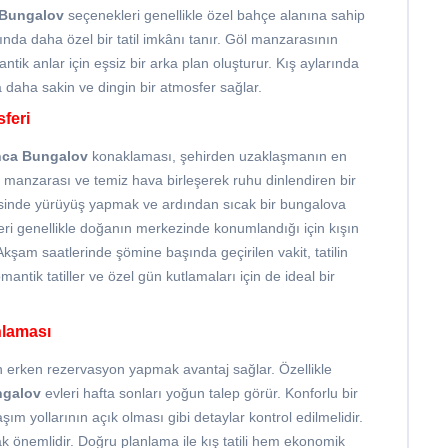
Bungalov
seçenekleri genellikle özel bahçe alanına sahip
nda daha özel bir tatil imkânı tanır. Göl manzarasının
ntik anlar için eşsiz bir arka plan oluşturur. Kış aylarında
aha sakin ve dingin bir atmosfer sağlar.
feri
ca Bungalov
konaklaması, şehirden uzaklaşmanın en
i göl manzarası ve temiz hava birleşerek ruhu dinlendiren bir
resinde yürüyüş yapmak ve ardından sıcak bir bungalova
eri genellikle doğanın merkezinde konumlandığı için kışın
kşam saatlerinde şömine başında geçirilen vakit, tatilin
antik tatiller ve özel gün kutlamaları için de ideal bir
nlaması
 erken rezervasyon yapmak avantaj sağlar. Özellikle
ngalov
evleri hafta sonları yoğun talep görür. Konforlu bir
laşım yollarının açık olması gibi detaylar kontrol edilmelidir.
önemlidir. Doğru planlama ile kış tatili hem ekonomik