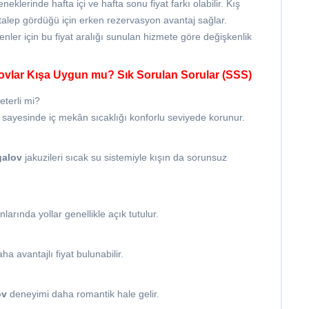
neklerinde hafta içi ve hafta sonu fiyat farkı olabilir. Kış
talep gördüğü için erken rezervasyon avantaj sağlar.
nler için bu fiyat aralığı sunulan hizmete göre değişkenlik
ovlar Kışa Uygun mu? Sık Sorulan Sorular (SSS)
eterli mi?
ri sayesinde iç mekân sıcaklığı konforlu seviyede korunur.
alov
jakuzileri sıcak su sistemiyle kışın da sorunsuz
nlarında yollar genellikle açık tutulur.
a avantajlı fiyat bulunabilir.
ov
deneyimi daha romantik hale gelir.