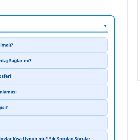
▼
Olmalı?
ntaj Sağlar mı?
osferi
anlaması
isi?
lovlar Kışa Uygun mu? Sık Sorulan Sorular