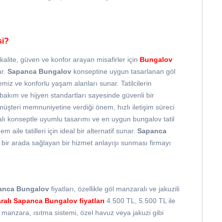
si?
lite, güven ve konfor arayan misafirler için
Bungalov
ar.
Sapanca Bungalov
konseptine uygun tasarlanan göl
emiz ve konforlu yaşam alanları sunar. Tatilcilerin
bakım ve hijyen standartları sayesinde güvenli bir
üşteri memnuniyetine verdiği önem, hızlı iletişim süreci
zaralı konseptle uyumlu tasarımı ve en uygun bungalov tatil
ile tatilleri için ideal bir alternatif sunar.
Sapanca
 bir arada sağlayan bir hizmet anlayışı sunması firmayı
anca Bungalov
fiyatları, özellikle göl manzaralı ve jakuzili
ralı
Sapanca Bungalov fiyatları
4.500 TL, 5.500 TL ile
manzara, ısıtma sistemi, özel havuz veya jakuzi gibi