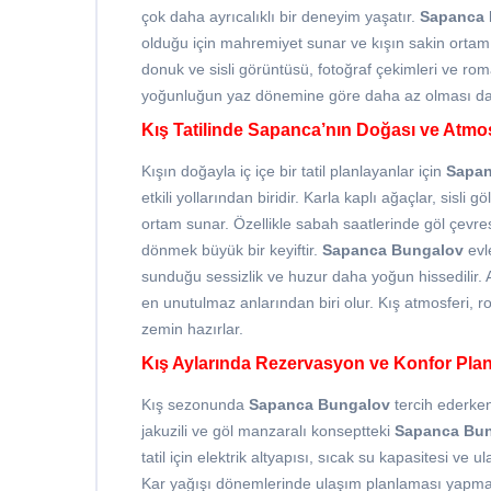
çok daha ayrıcalıklı bir deneyim yaşatır.
Sapanca 
olduğu için mahremiyet sunar ve kışın sakin ortamı
donuk ve sisli görüntüsü, fotoğraf çekimleri ve roma
yoğunluğun yaz dönemine göre daha az olması da d
Kış Tatilinde Sapanca’nın Doğası ve Atmos
Kışın doğayla iç içe bir tatil planlayanlar için
Sapan
etkili yollarından biridir. Karla kaplı ağaçlar, sisl
ortam sunar. Özellikle sabah saatlerinde göl çev
dönmek büyük bir keyiftir.
Sapanca Bungalov
evl
sunduğu sessizlik ve huzur daha yoğun hissedilir. A
en unutulmaz anlarından biri olur. Kış atmosferi, rom
zemin hazırlar.
Kış Aylarında Rezervasyon ve Konfor Pla
Kış sezonunda
Sapanca Bungalov
tercih ederken
jakuzili ve göl manzaralı konseptteki
Sapanca Bu
tatil için elektrik altyapısı, sıcak su kapasitesi ve u
Kar yağışı dönemlerinde ulaşım planlaması yapmak 