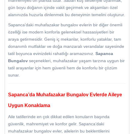
mahremiyeti ön planda tutar. Sabah kuş sesleriyle uyanmak,
gün boyu doğanın içinde vakit geçirmek ve akşamları özel
alanınızda huzurla dinlenmek bu deneyimin temelini oluşturur.
Sapanca’daki muhafazakar bungalov evlerin bir diğer önemli
özelliği ise modern konforla geleneksel hassasiyetleri bir
araya getirmesidir. Geniş iç mekanlar, konforlu yataklar, tam
donanımlı mutfaklar ve doğa manzaralı verandalar sayesinde
tatil boyunca evinizdeki rahatlığı aramazsınız.
Sapanca
Bungalov
seçenekleri, muhafazakar yaşam tarzına uygun bir
tatil arayanlar için hem güvenli hem de konforlu bir çözüm
sunar.
Sapanca’da Muhafazakar Bungalov Evlerde Aileye
Uygun Konaklama
Aile tatillerinde en çok dikkat edilen konuların başında
güvenlik, mahremiyet ve konfor gelir. Sapanca’daki
muhafazakar bungalov evler, ailelerin bu beklentilerini