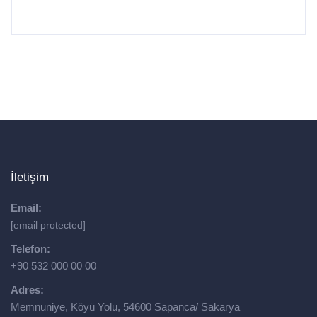
İletişim
Email:
[email protected]
Telefon:
+90 532 000 00 00
Adres:
Memnuniye, Köyü Yolu, 54600 Sapanca/ Sakarya