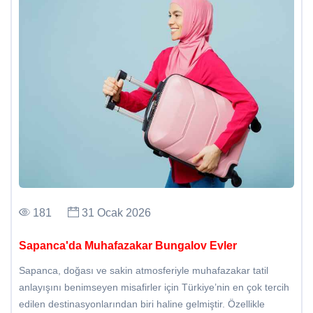
181
31 Ocak 2026
Sapanca'da Muhafazakar Bungalov Evler
Sapanca, doğası ve sakin atmosferiyle muhafazakar tatil
anlayışını benimseyen misafirler için Türkiye’nin en çok tercih
edilen destinasyonlarından biri haline gelmiştir. Özellikle