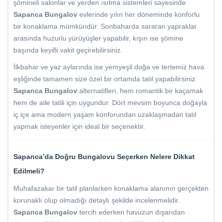
şömineli salonlar ve yerden ısıtma sistemleri sayesinde
Sapanca Bungalov
evlerinde yılın her döneminde konforlu
bir konaklama mümkündür. Sonbaharda sararan yapraklar
arasında huzurlu yürüyüşler yapabilir, kışın ise şömine
başında keyifli vakit geçirebilirsiniz.
İlkbahar ve yaz aylarında ise yemyeşil doğa ve tertemiz hava
eşliğinde tamamen size özel bir ortamda tatil yapabilirsiniz.
Sapanca Bungalov
alternatifleri, hem romantik bir kaçamak
hem de aile tatili için uygundur. Dört mevsim boyunca doğayla
iç içe ama modern yaşam konforundan uzaklaşmadan tatil
yapmak isteyenler için ideal bir seçenektir.
Sapanca’da Doğru Bungalovu Seçerken Nelere Dikkat
Edilmeli?
Muhafazakar bir tatil planlarken konaklama alanının gerçekten
korunaklı olup olmadığı detaylı şekilde incelenmelidir.
Sapanca Bungalov
tercih ederken havuzun dışarıdan