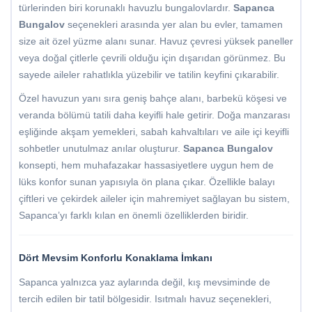
türlerinden biri korunaklı havuzlu bungalovlardır.
Sapanca
Bungalov
seçenekleri arasında yer alan bu evler, tamamen
size ait özel yüzme alanı sunar. Havuz çevresi yüksek paneller
veya doğal çitlerle çevrili olduğu için dışarıdan görünmez. Bu
sayede aileler rahatlıkla yüzebilir ve tatilin keyfini çıkarabilir.
Özel havuzun yanı sıra geniş bahçe alanı, barbekü köşesi ve
veranda bölümü tatili daha keyifli hale getirir. Doğa manzarası
eşliğinde akşam yemekleri, sabah kahvaltıları ve aile içi keyifli
sohbetler unutulmaz anılar oluşturur.
Sapanca Bungalov
konsepti, hem muhafazakar hassasiyetlere uygun hem de
lüks konfor sunan yapısıyla ön plana çıkar. Özellikle balayı
çiftleri ve çekirdek aileler için mahremiyet sağlayan bu sistem,
Sapanca’yı farklı kılan en önemli özelliklerden biridir.
Dört Mevsim Konforlu Konaklama İmkanı
Sapanca yalnızca yaz aylarında değil, kış mevsiminde de
tercih edilen bir tatil bölgesidir. Isıtmalı havuz seçenekleri,