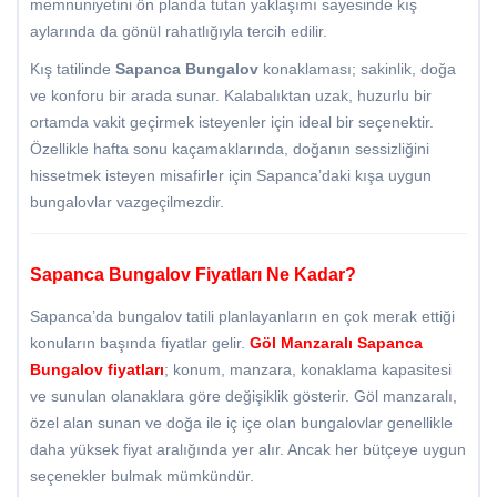
memnuniyetini ön planda tutan yaklaşımı sayesinde kış
aylarında da gönül rahatlığıyla tercih edilir.
Kış tatilinde
Sapanca Bungalov
konaklaması; sakinlik, doğa
ve konforu bir arada sunar. Kalabalıktan uzak, huzurlu bir
ortamda vakit geçirmek isteyenler için ideal bir seçenektir.
Özellikle hafta sonu kaçamaklarında, doğanın sessizliğini
hissetmek isteyen misafirler için Sapanca’daki kışa uygun
bungalovlar vazgeçilmezdir.
Sapanca Bungalov Fiyatları Ne Kadar?
Sapanca’da bungalov tatili planlayanların en çok merak ettiği
konuların başında fiyatlar gelir.
Göl Manzaralı
Sapanca
Bungalov fiyatları
; konum, manzara, konaklama kapasitesi
ve sunulan olanaklara göre değişiklik gösterir. Göl manzaralı,
özel alan sunan ve doğa ile iç içe olan bungalovlar genellikle
daha yüksek fiyat aralığında yer alır. Ancak her bütçeye uygun
seçenekler bulmak mümkündür.